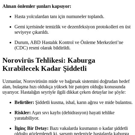
Alınan önlemler şunları kapsıyor:
Hasta yolculardan tanı için numuneler toplandı.
Gemi içerisinde temizlik ve dezenfeksiyon protokolleri en üst
seviyeye çıkarıldı.
Durum, ABD Hastalık Kontrol ve Önleme Merkezleri’ne
(CDC) resmi olarak bildirildi.
Norovirüs Tehlikesi: Kaburga
Kırabilecek Kadar Şiddetli
Uzmanlar, Norovirüsün mide ve bağırsak sistemini doğrudan hedef
alan, bulaşma hızı oldukça yüksek bir patojen olduğu konusunda
uyarıyor. Hastalığın seyriyle ilgili dikkat çeken detaylar ise şöyle:
Belirtiler:
Şiddetli kusma, ishal, karın ağrısı ve mide bulantısı.
Riskler:
Aşırı sıvı kaybı (dehidrasyon) hayati tehlike
yaratabiliyor.
İlginç Bir Detay:
Bazı vakalarda kusmanın o kadar şiddetli
olduğu gözlemlendi ki, sarsıntı nedeniyle hastalarda kaburga