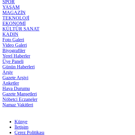
SPOR
YAŞAM
MAGAZİN
TEKNOLOJİ
EKONOMİ
KÜLTÜR SANAT
KADIN
Foto Galeri
Video Galeri
Biyografiler
Yerel Haberler
Üye Paneli
Günün Haberleri
Arşiv
Gazete Arşivi
Anketler
Hava Durumu
Gazete Manşetleri
Nöbetci Eczaneler
Namaz Vakitleri
Künye
İletişim
Çerez Politikası