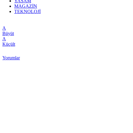
YAŞAM
MAGAZİN
TEKNOLOJİ
A
Büyüt
A
Küçült
Yorumlar