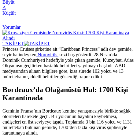
Büyüt
A
Küçült
Yorumlar
TAKİP ET
Princess Cruises şirketine ait “Caribbean Princess” adlı dev gemide,
seyir halindeyken
Norovirüs
krizi baş gösterdi. 28 Nisan’da
Dominik Cumhuriyeti hedefiyle yola çıkan gemide, Kuzeybatı Atlas
Okyanusu geçilirken hastalık belirtileri yayılmaya başladı. ABD
medyasından alınan bilgilere göre, kısa sürede 102 yolcu ve 13
mürettebatın şiddetli belirtiler gösterdiği rapor edildi.
Bordeaux’da Olağanüstü Hal: 1700 Kişi
Karantinada
Geminin Fransa’nın Bordeaux kentine yanaşmasıyla birlikte sağlık
otoriteleri harekete geçti. Bir yolcunun hayatını kaybetmesi,
endişeleri en üst seviyeye taşıdı. Toplamda 3 bin 116 yolcu ve 1131
mürettebatı bulunan gemide, 1700’den fazla kişi virüs şüphesiyle
karantinaya alındı.