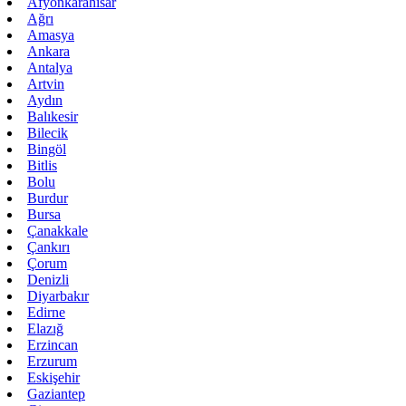
Afyonkarahisar
Ağrı
Amasya
Ankara
Antalya
Artvin
Aydın
Balıkesir
Bilecik
Bingöl
Bitlis
Bolu
Burdur
Bursa
Çanakkale
Çankırı
Çorum
Denizli
Diyarbakır
Edirne
Elazığ
Erzincan
Erzurum
Eskişehir
Gaziantep