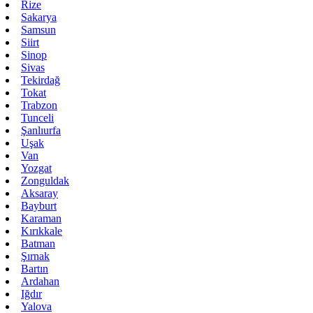
Rize
Sakarya
Samsun
Siirt
Sinop
Sivas
Tekirdağ
Tokat
Trabzon
Tunceli
Şanlıurfa
Uşak
Van
Yozgat
Zonguldak
Aksaray
Bayburt
Karaman
Kırıkkale
Batman
Şırnak
Bartın
Ardahan
Iğdır
Yalova