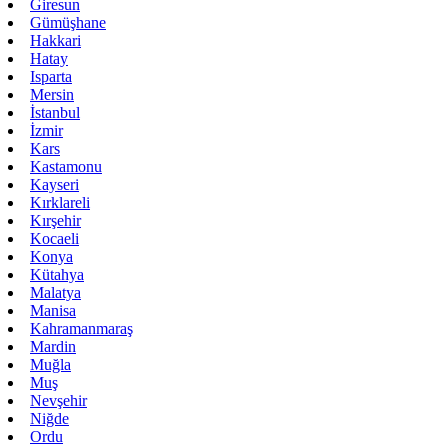
Giresun
Gümüşhane
Hakkari
Hatay
Isparta
Mersin
İstanbul
İzmir
Kars
Kastamonu
Kayseri
Kırklareli
Kırşehir
Kocaeli
Konya
Kütahya
Malatya
Manisa
Kahramanmaraş
Mardin
Muğla
Muş
Nevşehir
Niğde
Ordu