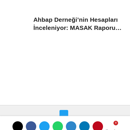
Ahbap Derneği’nin Hesapları
İnceleniyor: MASAK Raporu
Gündemde
Künye
İletişim
Çerez Politikası
Editörler