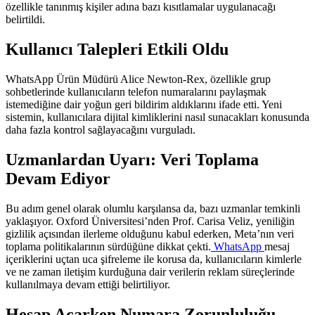
özellikle tanınmış kişiler adına bazı kısıtlamalar uygulanacağı
belirtildi.
Kullanıcı Talepleri Etkili Oldu
WhatsApp Ürün Müdürü Alice Newton-Rex, özellikle grup
sohbetlerinde kullanıcıların telefon numaralarını paylaşmak
istemediğine dair yoğun geri bildirim aldıklarını ifade etti. Yeni
sistemin, kullanıcılara dijital kimliklerini nasıl sunacakları konusunda
daha fazla kontrol sağlayacağını vurguladı.
Uzmanlardan Uyarı: Veri Toplama
Devam Ediyor
Bu adım genel olarak olumlu karşılansa da, bazı uzmanlar temkinli
yaklaşıyor. Oxford Üniversitesi’nden Prof. Carisa Veliz, yeniliğin
gizlilik açısından ilerleme olduğunu kabul ederken, Meta’nın veri
toplama politikalarının sürdüğüne dikkat çekti.
WhatsApp
mesaj
içeriklerini uçtan uca şifreleme ile korusa da, kullanıcıların kimlerle
ve ne zaman iletişim kurduğuna dair verilerin reklam süreçlerinde
kullanılmaya devam ettiği belirtiliyor.
Hesap Açarken Numara Zorunluluğu