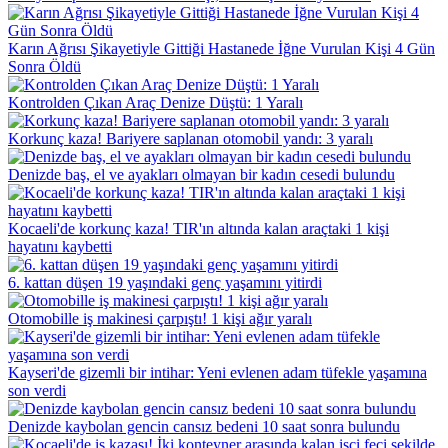
Karın Ağrısı Şikayetiyle Gittiği Hastanede İğne Vurulan Kişi 4 Gün
Sonra Öldü
Kontrolden Çıkan Araç Denize Düştü: 1 Yaralı
Korkunç kaza! Bariyere saplanan otomobil yandı: 3 yaralı
Denizde baş, el ve ayakları olmayan bir kadın cesedi bulundu
Kocaeli'de korkunç kaza! TIR'ın altında kalan araçtaki 1 kişi
hayatını kaybetti
6. kattan düşen 19 yaşındaki genç yaşamını yitirdi
Otomobille iş makinesi çarpıştı! 1 kişi ağır yaralı
Kayseri'de gizemli bir intihar: Yeni evlenen adam tüfekle yaşamına
son verdi
Denizde kaybolan gencin cansız bedeni 10 saat sonra bulundu