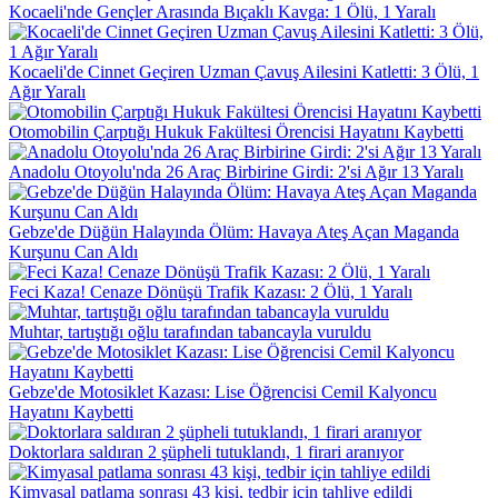
Kocaeli'nde Gençler Arasında Bıçaklı Kavga: 1 Ölü, 1 Yaralı
Kocaeli'de Cinnet Geçiren Uzman Çavuş Ailesini Katletti: 3 Ölü, 1
Ağır Yaralı
Otomobilin Çarptığı Hukuk Fakültesi Örencisi Hayatını Kaybetti
Anadolu Otoyolu'nda 26 Araç Birbirine Girdi: 2'si Ağır 13 Yaralı
Gebze'de Düğün Halayında Ölüm: Havaya Ateş Açan Maganda
Kurşunu Can Aldı
Feci Kaza! Cenaze Dönüşü Trafik Kazası: 2 Ölü, 1 Yaralı
Muhtar, tartıştığı oğlu tarafından tabancayla vuruldu
Gebze'de Motosiklet Kazası: Lise Öğrencisi Cemil Kalyoncu
Hayatını Kaybetti
Doktorlara saldıran 2 şüpheli tutuklandı, 1 firari aranıyor
Kimyasal patlama sonrası 43 kişi, tedbir için tahliye edildi