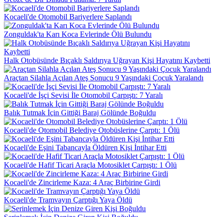
Kocaeli'de Otomobil Bariyerlere Saplandı
Zonguldak'ta Karı Koca Evlerinde Ölü Bulundu
Halk Otobüsünde Bıçaklı Saldırıya Uğrayan Kişi Hayatını Kaybetti
Araçtan Silahla Açılan Ateş Sonucu 9 Yaşındaki Çocuk Yaralandı
Kocaeli'de İşçi Sevisi İle Otomobil Çarpıştı: 7 Yaralı
Balık Tutmak İçin Gittiği Baraj Gölünde Boğuldu
Kocaeli'de Otomobil Belediye Otobüslerine Çarptı: 1 Ölü
Kocaeli'de Eşini Tabancayla Öldüren Kişi İntihar Etti
Kocaeli'de Hafif Ticari Araçla Motosiklet Çarpıştı: 1 Ölü
Kocaeli'de Zincirleme Kaza: 4 Araç Birbirine Girdi
Kocaeli'de Tramvayın Çarptığı Yaya Öldü