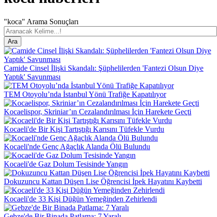
"koca" Arama Sonuçları
Camide Cinsel İlişki Skandalı: Şüphelilerden 'Fantezi Olsun Diye
Yaptık' Savunması
TEM Otoyolu’nda İstanbul Yönü Trafiğe Kapatılıyor
Kocaelispor, Skriniar’ın Cezalandırılması İçin Harekete Geçti
Kocaeli'de Bir Kişi Tartıştığı Karısını Tüfekle Vurdu
Kocaeli'nde Genç Ağaçlık Alanda Ölü Bulundu
Kocaeli'de Gaz Dolum Tesisinde Yangın
Dokuzuncu Kattan Düşen Lise Öğrencisi İpek Hayatını Kaybetti
Kocaeli'de 33 Kişi Düğün Yemeğinden Zehirlendi
Gebze'de Bir Binada Patlama: 7 Yaralı