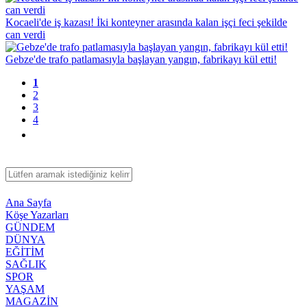
Kocaeli'de iş kazası! İki konteyner arasında kalan işçi feci şekilde
can verdi
Gebze'de trafo patlamasıyla başlayan yangın, fabrikayı kül etti!
1
2
3
4
Ana Sayfa
Köşe Yazarları
GÜNDEM
DÜNYA
EĞİTİM
SAĞLIK
SPOR
YAŞAM
MAGAZİN