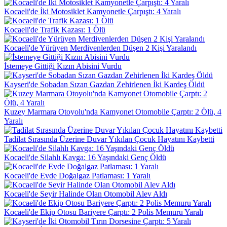
Kocaeli'de İki Motosiklet Kamyonetle Çarpıştı: 4 Yaralı
Kocaeli'de Trafik Kazası: 1 Ölü
Kocaeli'de Yürüyen Merdivenlerden Düşen 2 Kişi Yaralandı
İstemeye Gittiği Kızın Abisini Vurdu
Kayseri'de Sobadan Sızan Gazdan Zehirlenen İki Kardeş Öldü
Kuzey Marmara Otoyolu'nda Kamyonet Otomobile Çarptı: 2 Ölü, 4
Yaralı
Tadilat Sırasında Üzerine Duvar Yıkılan Çocuk Hayatını Kaybetti
Kocaeli'de Silahlı Kavga: 16 Yaşındaki Genç Öldü
Kocaeli'de Evde Doğalgaz Patlaması: 1 Yaralı
Kocaeli'de Seyir Halinde Olan Otomobil Alev Aldı
Kocaeli'de Ekip Otosu Bariyere Çarptı: 2 Polis Memuru Yaralı