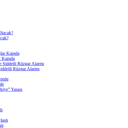
acak?
r Kapıda
Şiddetli Rüzgar Alarmı
de
tı