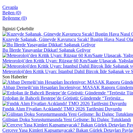
Cevapla
Beğen (
0
)
Beğenme (
0
)
İlginizi Çekebilir
Kuzeyde Sağanak, Güneyde Kavurucu Sıcak! Bugün Hava Nasıl Ol
Bu İllerde Yaşayanlar Dikkat! Sağanak Geliyor
Meteoroloji’den Kritik Uyarı: Rüzgar 60 Km/Saate Ulaşacak, Yağışla
Meteoroloji'den Kritik Uyarı: İstanbul Dahil Birçok İlde Sağanak ve 
Son Haberler
Ahbap Derneği’nin Hesapları İnceleniyor: MASAK Raporu Gündem
Erdoğan ile Bahçeli Beştepe’de Görüştü: Gündemde “Terörsüz...
Fındık Alım Fiyatları Açıklandı! TMO 2026 Tarifesini Duyurdu
Gülistan Doku Soruşturmasında Yeni Gelişme: İki Dalgıç Tutuklandı
Çerçeve Yasa Kimleri Kapsamayacak? Bakan Gürlek Detayları Paylaş