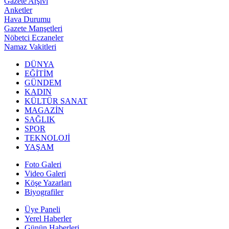
Gazete Arşivi
Anketler
Hava Durumu
Gazete Manşetleri
Nöbetci Eczaneler
Namaz Vakitleri
DÜNYA
EĞİTİM
GÜNDEM
KADIN
KÜLTÜR SANAT
MAGAZİN
SAĞLIK
SPOR
TEKNOLOJİ
YAŞAM
Foto Galeri
Video Galeri
Köşe Yazarları
Biyografiler
Üye Paneli
Yerel Haberler
Günün Haberleri