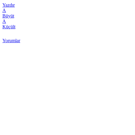
Yazdır
A
Büyüt
A
Küçült
Yorumlar