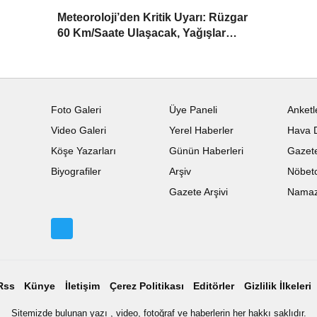
Meteoroloji’den Kritik Uyarı: Rüzgar
60 Km/Saate Ulaşacak, Yağışlar
Kapıda
Foto Galeri
Üye Paneli
Anketl
Video Galeri
Yerel Haberler
Hava 
Köşe Yazarları
Günün Haberleri
Gazete
Biyografiler
Arşiv
Nöbetc
Gazete Arşivi
Namaz 
Rss
Künye
İletişim
Çerez Politikası
Editörler
Gizlilik İlkeleri
Sitemizde bulunan yazı , video, fotoğraf ve haberlerin her hakkı saklıdır.