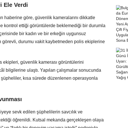
i Ele Verdi
 haberine göre, güvenlik kameralarını dikkatle
le kontrol ettiği görüntülerde beklemediği bir durumla
içerisinde bir kadın ve bir erkeğin uygunsuz
 görevli, durumu vakit kaybetmeden polis ekiplerine
 ekipleri, güvenlik kamerası görüntülerini
kâl bilgilerine ulaştı. Yapılan çalışmalar sonucunda
ek şüpheliler, kısa sürede düzenlenen operasyonla
avunması
iyeye sevk edilen şüphelilerin savcılık ve
çektiği öğrenildi. Kutsal mekanda gerçekleşen olaya
ezi” ve “farklı bir deneyim yaşama isteği” nedeniyle