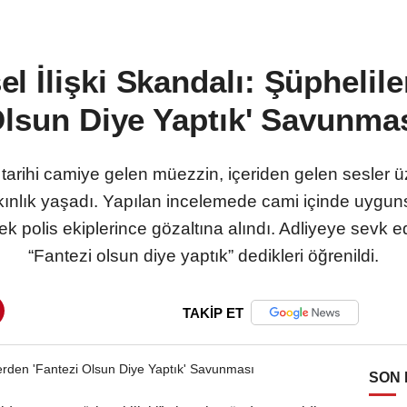
l İlişki Skandalı: Şüphelile
lsun Diye Yaptık' Savunma
 tarihi camiye gelen müezzin, içeriden gelen sesler ü
şkınlık yaşadı. Yapılan incelemede cami içinde uygu
kek polis ekiplerince gözaltına alındı. Adliyeye sevk ed
“Fantezi olsun diye yaptık” dedikleri öğrenildi.
TAKİP ET
SON