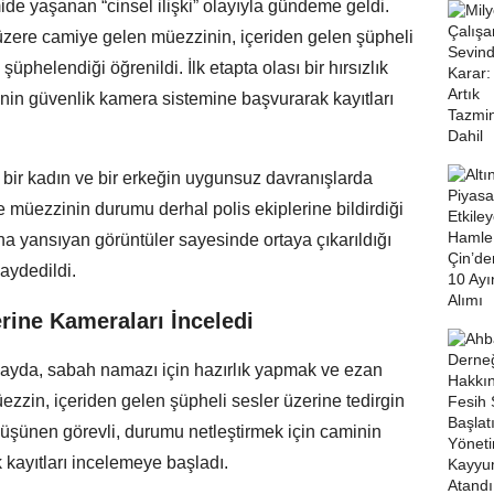
mide yaşanan “cinsel ilişki” olayıyla gündeme geldi.
zere camiye gelen müezzinin, içeriden gelen şüpheli
üphelendiği öğrenildi. İlk etapta olası bir hırsızlık
inin güvenlik kamera sistemine başvurarak kayıtları
e bir kadın ve bir erkeğin uygunsuz davranışlarda
 müezzinin durumu derhal polis ekiplerine bildirdiği
ına yansıyan görüntüler sayesinde ortaya çıkarıldığı
kaydedildi.
rine Kameraları İnceledi
ayda, sabah namazı için hazırlık yapmak ve ezan
zzin, içeriden gelen şüpheli sesler üzerine tedirgin
i düşünen görevli, durumu netleştirmek için caminin
kayıtları incelemeye başladı.