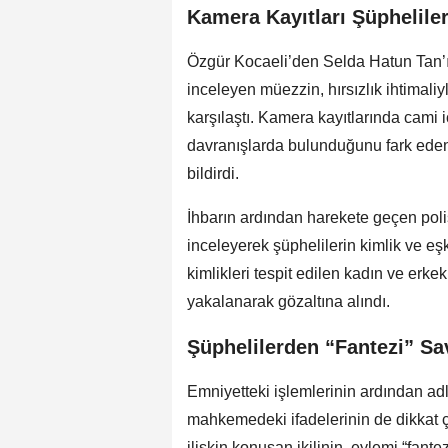
Kamera Kayıtları Şüpheliler
Özgür Kocaeli’den Selda Hatun Tan’ın
inceleyen müezzin, hırsızlık ihtimaliy
karşılaştı. Kamera kayıtlarında cami 
davranışlarda bulunduğunu fark eden
bildirdi.
İhbarın ardından harekete geçen polis
inceleyerek şüphelilerin kimlik ve eş
kimlikleri tespit edilen kadın ve erk
yakalanarak gözaltına alındı.
Şüphelilerden “Fantezi” S
Emniyetteki işlemlerinin ardından adl
mahkemedeki ifadelerinin de dikkat 
ilişkin konuşan ikilinin, eylemi “fant