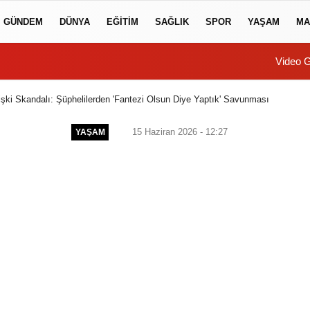
GÜNDEM
DÜNYA
EĞİTİM
SAĞLIK
SPOR
YAŞAM
MA
Video G
işki Skandalı: Şüphelilerden 'Fantezi Olsun Diye Yaptık' Savunması
15 Haziran 2026 - 12:27
YAŞAM