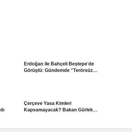
Erdoğan ile Bahçeli Beştepe’de
Görüştü: Gündemde “Terörsüz
Türkiye” Yasası
Çerçeve Yasa Kimleri
ndı
Kapsamayacak? Bakan Gürlek
Detayları Paylaştı