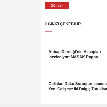
Gönder
İLGINIZI ÇEKEBILIR
Ahbap Derneği’nin Hesapları
İnceleniyor: MASAK Raporu
Gündemde
Gülistan Doku Soruşturmasında
Yeni Gelişme: İki Dalgıç Tutukla