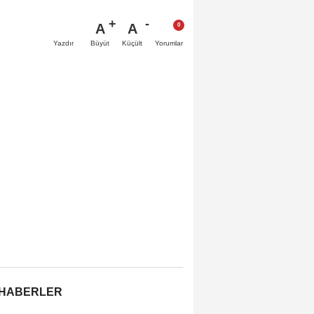
A
A
Büyüt
Küçült
Yazdır
Yorumlar
 HABERLER