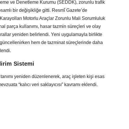
nleme ve Denetleme Kurumu (SEDDK), zorunlu trafik
psamlı bir değişikliğe gitti. Resmî Gazete’de
arayolları Motorlu Araçlar Zorunlu Mali Sorumluluk
al parça kullanımı, hasar tazmin süreçleri ve olay
urallar yeniden belirlendi. Yeni uygulamayla birlikte
 güncellenirken hem de tazminat süreçlerinde daha
lendi.
dirim Sistemi
lı” tanımı yeniden düzenlenerek, araç işleten kişi esas
mevzuata “kalıcı veri saklayıcısı” kavramı eklendi.