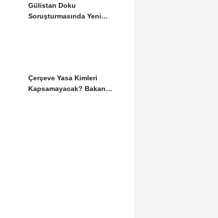
Gülistan Doku
Soruşturmasında Yeni
Gelişme: İki Dalgıç
Tutuklandı
Çerçeve Yasa Kimleri
Kapsamayacak? Bakan
Gürlek Detayları Paylaştı