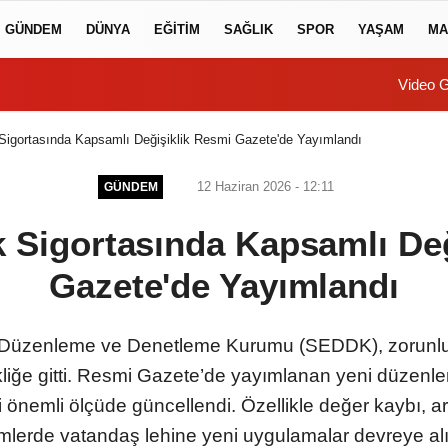
GÜNDEM
DÜNYA
EĞİTİM
SAĞLIK
SPOR
YAŞAM
MA
Video G
 Sigortasında Kapsamlı Değişiklik Resmi Gazete'de Yayımlandı
12 Haziran 2026 - 12:11
GÜNDEM
k Sigortasında Kapsamlı De
Gazete'de Yayımlandı
k Düzenleme ve Denetleme Kurumu (SEDDK), zorunlu tr
ikliğe gitti. Resmi Gazete’de yayımlanan yeni düzenle
önemli ölçüde güncellendi. Özellikle değer kaybı, a
emlerde vatandaş lehine yeni uygulamalar devreye alı