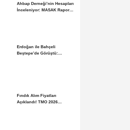
Ahbap Derneği’nin Hesapları
İnceleniyor: MASAK Raporu
Gündemde
Erdoğan ile Bahçeli
Beştepe’de Görüştü:
Gündemde “Terörsüz...
Fındık Alım Fiyatları
Açıklandı! TMO 2026
Tarifesini Duyurdu