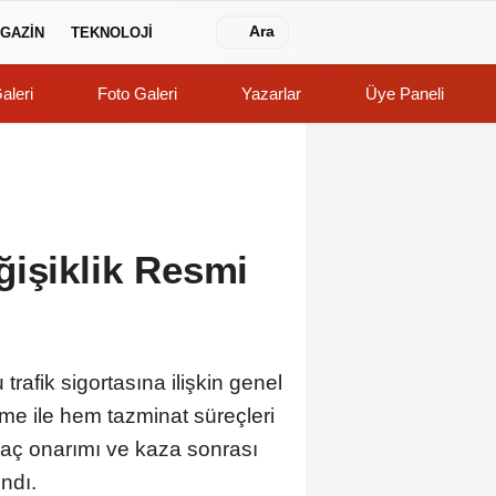
Ara
GAZİN
TEKNOLOJİ
aleri
Foto Galeri
Yazarlar
Üye Paneli
ğişiklik Resmi
afik sigortasına ilişkin genel
me ile hem tazminat süreçleri
raç onarımı ve kaza sonrası
ndı.