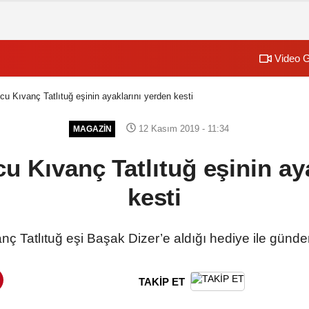
Video G
cu Kıvanç Tatlıtuğ eşinin ayaklarını yerden kesti
12 Kasım 2019 - 11:34
MAGAZİN
cu Kıvanç Tatlıtuğ eşinin ay
kesti
nç Tatlıtuğ eşi Başak Dizer’e aldığı hediye ile gün
TAKİP ET