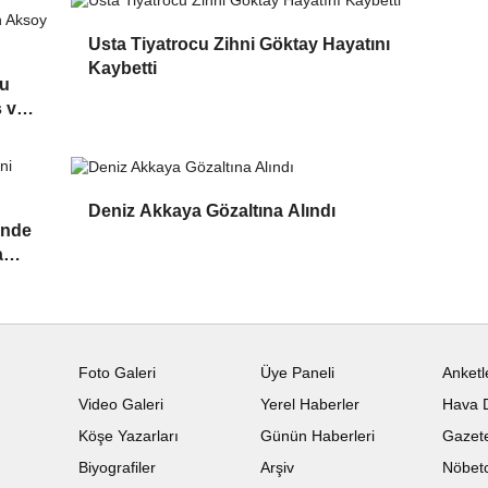
Usta Tiyatrocu Zihni Göktay Hayatını
Kaybetti
cu
ş ve
Deniz Akkaya Gözaltına Alındı
inde
a
Foto Galeri
Üye Paneli
Anketl
Video Galeri
Yerel Haberler
Hava 
Köşe Yazarları
Günün Haberleri
Gazete
Biyografiler
Arşiv
Nöbetc