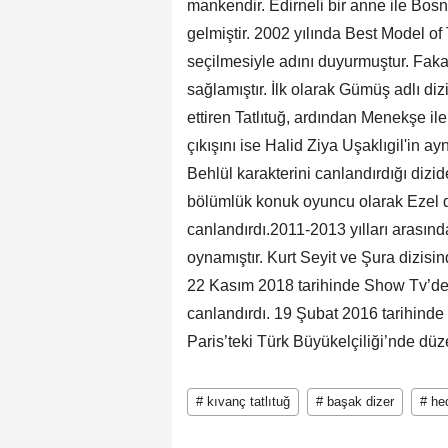
mankendir. Edirneli bir anne ile Bo
gelmiştir. 2002 yılında Best Model o
seçilmesiyle adını duyurmuştur. Faka
sağlamıştır. İlk olarak Gümüş adlı d
ettiren Tatlıtuğ, ardından Menekşe ile 
çıkışını ise Halid Ziya Uşaklıgil'in 
Behlül karakterini canlandırdığı dizid
bölümlük konuk oyuncu olarak Ezel di
canlandırdı.2011-2013 yılları arasın
oynamıştır. Kurt Seyit ve Şura dizisi
22 Kasım 2018 tarihinde Show Tv’de 
canlandırdı. 19 Şubat 2016 tarihinde K
Paris’teki Türk Büyükelçiliği’nde düz
# kıvanç tatlıtuğ
# başak dizer
# he