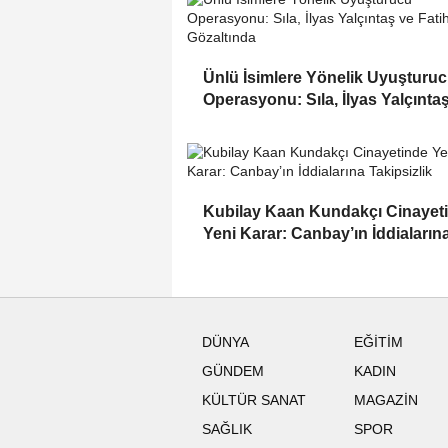
Ünlü İsimlere Yönelik Uyuşturu
Operasyonu: Sıla, İlyas Yalçınta
Fatih Aksoy Gözaltında
Kubilay Kaan Kundakçı Cinayet
Yeni Karar: Canbay’ın İddiaların
Takipsizlik
DÜNYA
EĞİTİM
GÜNDEM
KADIN
KÜLTÜR SANAT
MAGAZİN
SAĞLIK
SPOR