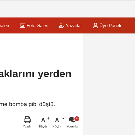
aleri
Foto Galeri
Yazarlar
Üye Paneli
aklarını yerden
deme bomba gibi düştü.
A
A
Büyüt
Küçült
Yazdır
Yorumlar