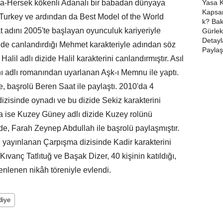
sna-Hersek kökenli Adanalı bir babadan dünyaya
f Turkey ve ardından da Best Model of the World
t adını 2005'te başlayan oyunculuk kariyeriyle
izide canlandırdığı Mehmet karakteriyle adından söz
Halil adlı dizide Halil karakterini canlandırmıştır. Asıl
aynı adlı romanından uyarlanan Aşk-ı Memnu ile yaptı.
e, başrolü Beren Saat ile paylaştı. 2010'da 4
zisinde oynadı ve bu dizide Sekiz karakterini
da ise Kuzey Güney adlı dizide Kuzey rolünü
nde, Farah Zeynep Abdullah ile başrolü paylaşmıştır.
yayınlanan Çarpışma dizisinde Kadir karakterini
ıvanç Tatlıtuğ ve Başak Dizer, 40 kişinin katıldığı,
enlenen nikâh töreniyle evlendi.
diye