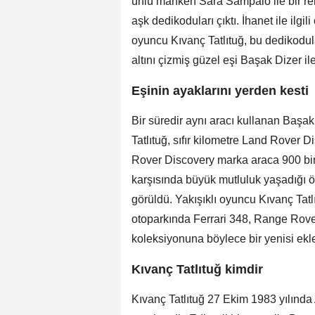
ünlü manken Sara Sampaio ile bir rekl
aşk dedikoduları çıktı. İhanet ile ilgil
oyuncu Kıvanç Tatlıtuğ, bu dedikodul
altını çizmiş güzel eşi Başak Dizer ile
Eşinin ayaklarını yerden kesti
Bir süredir aynı aracı kullanan Başak
Tatlıtuğ, sıfır kilometre Land Rover D
Rover Discovery marka araca 900 bin 
karşısında büyük mutluluk yaşadığı öğ
görüldü. Yakışıklı oyuncu Kıvanç Tatlı
otoparkında Ferrari 348, Range Rover
koleksiyonuna böylece bir yenisi ekl
Kıvanç Tatlıtuğ kimdir
Kıvanç Tatlıtuğ 27 Ekim 1983 yılınd