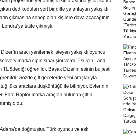
am projesinde yer almıştı. İkili arasında yıllar sonra
i çıkan dedikoduları sert bir dille yalanlayan yakışıklı
arın çıkmasına sebep olan kişilere dava açacağının
 Londra’ya tatile çıkmıştı.
 Dizer’in aracı yenilemek isteyen yakışıklı oyuncu
iscovery marka cipin siparişini verdi. Eşi için Land
TL ödediği öğrenildi. Başak Dizer'in eşinin bu jesti
renildi. Gözde çift gecelerde yeni araçlarıyla
tuğ lüks araçlara düşkünlüğü ile biliniyor. Evlerinin
, Ford Raptor marka araçları bulunan çiftin
enmiş oldu.
a Adana'da doğmuştur. Türk oyuncu ve eski