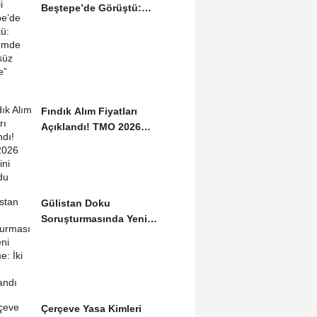
Beştepe’de Görüştü:
Gündemde “Terörsüz...
Fındık Alım Fiyatları
Açıklandı! TMO 2026
Tarifesini Duyurdu
Gülistan Doku
Soruşturmasında Yeni
Gelişme: İki Dalgıç
Tutuklandı
Çerçeve Yasa Kimleri