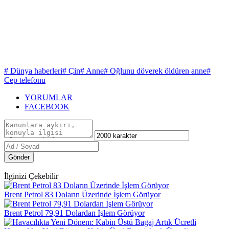
# Dünya haberleri
# Çin
# Anne
# Oğlunu döverek öldüren anne
#
Cep telefonu
YORUMLAR
FACEBOOK
Gönder
İlginizi Çekebilir
Brent Petrol 83 Doların Üzerinde İşlem Görüyor
Brent Petrol 79,91 Dolardan İşlem Görüyor