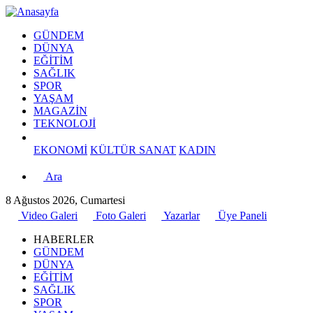
GÜNDEM
DÜNYA
EĞİTİM
SAĞLIK
SPOR
YAŞAM
MAGAZİN
TEKNOLOJİ
EKONOMİ
KÜLTÜR SANAT
KADIN
Ara
8 Ağustos 2026, Cumartesi
Video Galeri
Foto Galeri
Yazarlar
Üye Paneli
HABERLER
GÜNDEM
DÜNYA
EĞİTİM
SAĞLIK
SPOR