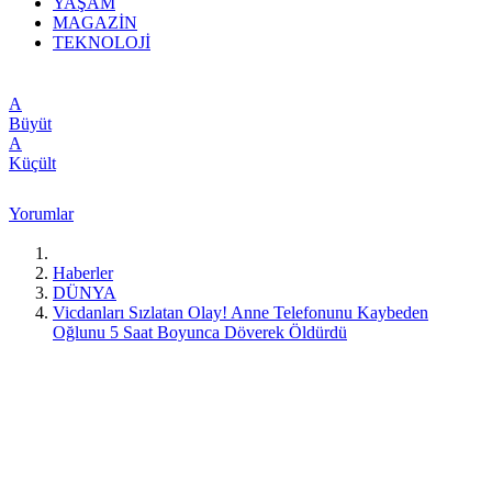
YAŞAM
MAGAZİN
TEKNOLOJİ
A
Büyüt
A
Küçült
Yorumlar
Haberler
DÜNYA
Vicdanları Sızlatan Olay! Anne Telefonunu Kaybeden
Oğlunu 5 Saat Boyunca Döverek Öldürdü