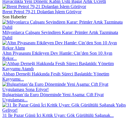
Havacılıkta Yeni Dönem: Kabin Üstü Bagaj Artık Ücretli
Brent Petrol 79,21 Dolardan İşlem Görüyor
Son Haberler
Milyonlarca Çalışanı Sevindiren Karar: Primler Artık Tazminata
Dahil
Altın Piyasasını Etkileyen Dev Hamle: Çin’den Son 10 Ayın
Rekor...
Ahbap Derneği Hakkında Fesih Süreci Başlatıldı: Yönetim
Kayyumu...
Bulgaristan’da Euro Döneminde Yeni Aşama: Çift Fiyat
Uygulaması...
31 İle Pazar Günü İçi Kritik Uyarı: Gök Gürültülü Sağanak...