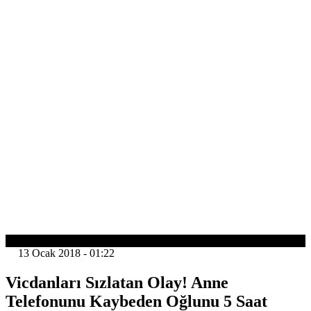
DÜNYA
13 Ocak 2018 - 01:22
Vicdanları Sızlatan Olay! Anne
Telefonunu Kaybeden Oğlunu 5 Saat