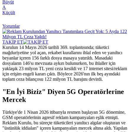
Büyüt
A
Küçült
Yorumlar
TAKİP ET
Kurulun 14 Mayıs 2026 tarihli 369. toplantısında; tüketici
mağduriyetine yol açan, rekabet kurallarını ihlal eden ve yanıltıcı
beyanlar içeren 156 farklı dosya masaya yatırıldı. Masadaki
dosyaların 146'sı mevzuata aykırı bulunurken, bu ihlaller için
yaklaşık 23 milyon TL yeni ceza kesildi ve 17 internet sitesi/reklam
için erişim engeli kararı çıktı. Böylece 2026'nın ilk beş ayındaki
toplam ceza bilançosu 122 milyon TL barajını devirdi.
"En İyi Biziz" Diyen 5G Operatörlerine
Mercek
Türkiye'de 1 Nisan 2026 itibarıyla resmen başlayan 5G dönemine,
GSM operatörlerinin agresif reklam kampanyaları eşlik etmişti.
Reklam Kurulu, bu süreçte tüketicileri yanıltıcı algılar oluşturan ve
"üstünlük iddiaları" içeren kampanyaları mercek altına aldı. Yapılan