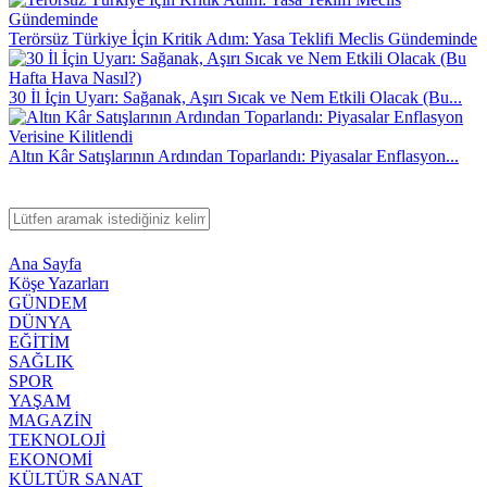
Terörsüz Türkiye İçin Kritik Adım: Yasa Teklifi Meclis Gündeminde
30 İl İçin Uyarı: Sağanak, Aşırı Sıcak ve Nem Etkili Olacak (Bu...
Altın Kâr Satışlarının Ardından Toparlandı: Piyasalar Enflasyon...
Ana Sayfa
Köşe Yazarları
GÜNDEM
DÜNYA
EĞİTİM
SAĞLIK
SPOR
YAŞAM
MAGAZİN
TEKNOLOJİ
EKONOMİ
KÜLTÜR SANAT