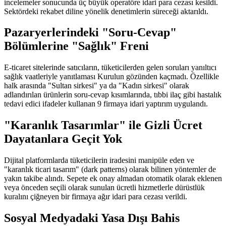
incelemeler sonucunda üç büyük operatöre idari para cezası kesildi.
Sektördeki rekabet diline yönelik denetimlerin süreceği aktarıldı.
Pazaryerlerindeki "Soru-Cevap"
Bölümlerine "Sağlık" Freni
E-ticaret sitelerinde satıcıların, tüketicilerden gelen soruları yanıltıcı
sağlık vaatleriyle yanıtlaması Kurulun gözünden kaçmadı. Özellikle
halk arasında "Sultan sirkesi" ya da "Kadın sirkesi" olarak
adlandırılan ürünlerin soru-cevap kısımlarında, tıbbi ilaç gibi hastalık
tedavi edici ifadeler kullanan 9 firmaya idari yaptırım uygulandı.
"Karanlık Tasarımlar" ile Gizli Ücret
Dayatanlara Geçit Yok
Dijital platformlarda tüketicilerin iradesini manipüle eden ve
"karanlık ticari tasarım" (dark patterns) olarak bilinen yöntemler de
yakın takibe alındı. Sepete ek onay almadan otomatik olarak eklenen
veya önceden seçili olarak sunulan ücretli hizmetlerle dürüstlük
kuralını çiğneyen bir firmaya ağır idari para cezası verildi.
Sosyal Medyadaki Yasa Dışı Bahis