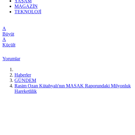
YAŞAM
MAGAZİN
TEKNOLOJİ
A
Büyüt
A
Küçült
Yorumlar
Haberler
GÜNDEM
Rasim Ozan Kütahyalı'nın MASAK Raporundaki Milyonluk
Hareketlilik