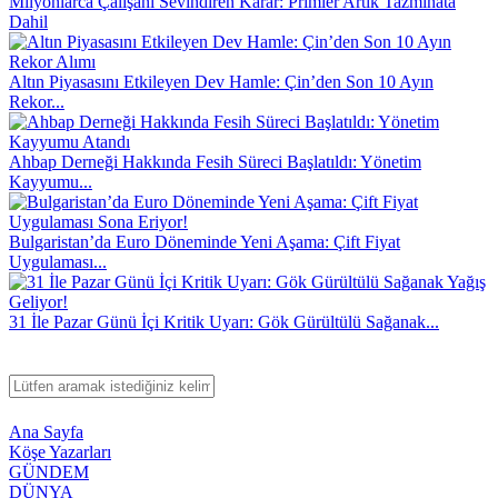
Milyonlarca Çalışanı Sevindiren Karar: Primler Artık Tazminata
Dahil
Altın Piyasasını Etkileyen Dev Hamle: Çin’den Son 10 Ayın
Rekor...
Ahbap Derneği Hakkında Fesih Süreci Başlatıldı: Yönetim
Kayyumu...
Bulgaristan’da Euro Döneminde Yeni Aşama: Çift Fiyat
Uygulaması...
31 İle Pazar Günü İçi Kritik Uyarı: Gök Gürültülü Sağanak...
Ana Sayfa
Köşe Yazarları
GÜNDEM
DÜNYA