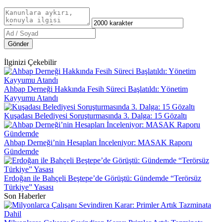
Gönder
İlginizi Çekebilir
Ahbap Derneği Hakkında Fesih Süreci Başlatıldı: Yönetim
Kayyumu Atandı
Kuşadası Belediyesi Soruşturmasında 3. Dalga: 15 Gözaltı
Ahbap Derneği’nin Hesapları İnceleniyor: MASAK Raporu
Gündemde
Erdoğan ile Bahçeli Beştepe’de Görüştü: Gündemde “Terörsüz
Türkiye” Yasası
Son Haberler