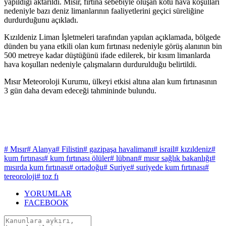
yapıldığı aktarıldı. Mısır, fırtına sebebiyle oluşan kötü hava koşulları
nedeniyle bazı deniz limanlarının faaliyetlerini geçici süreliğine
durdurduğunu açıkladı.
Kızıldeniz Liman İşletmeleri tarafından yapılan açıklamada, bölgede
dünden bu yana etkili olan kum fırtınası nedeniyle görüş alanının bin
500 metreye kadar düştüğünü ifade edilerek, bir kısım limanlarda
hava koşulları nedeniyle çalışmaların durdurulduğu belirtildi.
Mısır Meteoroloji Kurumu, ülkeyi etkisi altına alan kum fırtınasının
3 gün daha devam edeceği tahmininde bulundu.
# Mısır
# Alanya
# Filistin
# gazipaşa havalimanı
# israil
# kızıldeniz
#
kum fırtınası
# kum fırtınası ölüler
# lübnan
# mısır sağlık bakanlığı
#
mısırda kum fırtınası
# ortadoğu
# Suriye
# suriyede kum fırtınası
#
tereoroloji
# toz fı
YORUMLAR
FACEBOOK