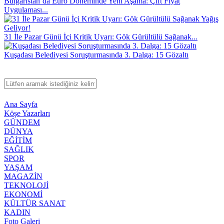
Bulgaristan’da Euro Döneminde Yeni Aşama: Çift Fiyat
Uygulaması...
31 İle Pazar Günü İçi Kritik Uyarı: Gök Gürültülü Sağanak...
Kuşadası Belediyesi Soruşturmasında 3. Dalga: 15 Gözaltı
Ana Sayfa
Köşe Yazarları
GÜNDEM
DÜNYA
EĞİTİM
SAĞLIK
SPOR
YAŞAM
MAGAZİN
TEKNOLOJİ
EKONOMİ
KÜLTÜR SANAT
KADIN
Foto Galeri