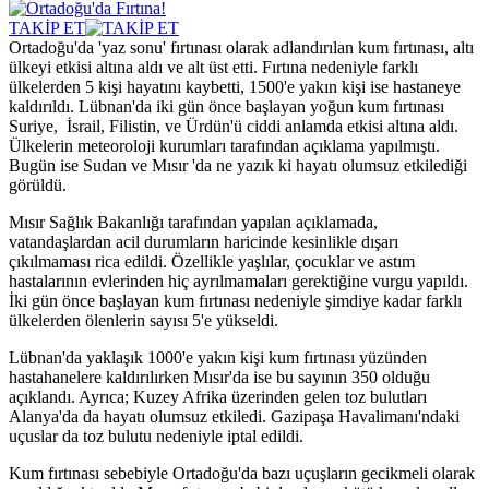
TAKİP ET
Ortadoğu'da 'yaz sonu' fırtınası olarak adlandırılan kum fırtınası, altı
ülkeyi etkisi altına aldı ve alt üst etti. Fırtına nedeniyle farklı
ülkelerden 5 kişi hayatını kaybetti, 1500'e yakın kişi ise hastaneye
kaldırıldı. Lübnan'da iki gün önce başlayan yoğun kum fırtınası
Suriye, İsrail, Filistin, ve Ürdün'ü ciddi anlamda etkisi altına aldı.
Ülkelerin meteoroloji kurumları tarafından açıklama yapılmıştı.
Bugün ise Sudan ve Mısır 'da ne yazık ki hayatı olumsuz etkilediği
görüldü.
Mısır Sağlık Bakanlığı tarafından yapılan açıklamada,
vatandaşlardan acil durumların haricinde kesinlikle dışarı
çıkılmaması rica edildi. Özellikle yaşlılar, çocuklar ve astım
hastalarının evlerinden hiç ayrılmamaları gerektiğine vurgu yapıldı.
İki gün önce başlayan kum fırtınası nedeniyle şimdiye kadar farklı
ülkelerden ölenlerin sayısı 5'e yükseldi.
Lübnan'da yaklaşık 1000'e yakın kişi kum fırtınası yüzünden
hastahanelere kaldırılırken Mısır'da ise bu sayının 350 olduğu
açıklandı. Ayrıca; Kuzey Afrika üzerinden gelen toz bulutları
Alanya'da da hayatı olumsuz etkiledi. Gazipaşa Havalimanı'ndaki
uçuslar da toz bulutu nedeniyle iptal edildi.
Kum fırtınası sebebiyle Ortadoğu'da bazı uçuşların gecikmeli olarak