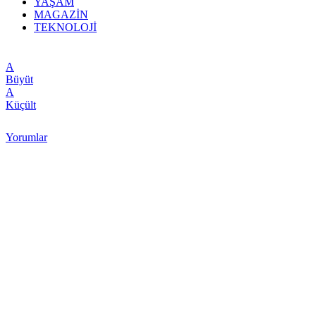
YAŞAM
MAGAZİN
TEKNOLOJİ
A
Büyüt
A
Küçült
Yorumlar