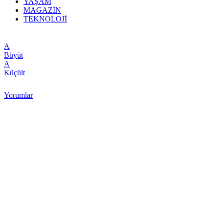
YAŞAM
MAGAZİN
TEKNOLOJİ
A
Büyüt
A
Küçült
Yorumlar