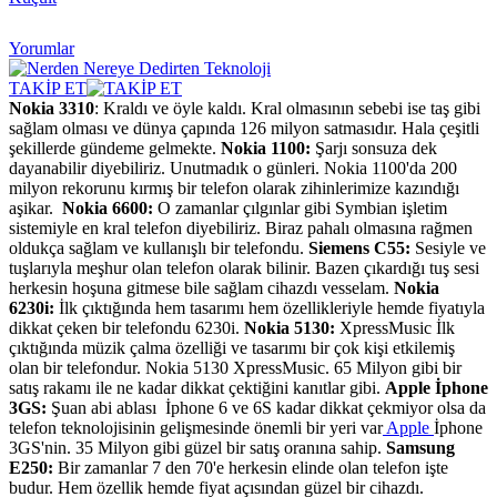
Yorumlar
TAKİP ET
Nokia 3310
: Kraldı ve öyle kaldı. Kral olmasının sebebi ise taş gibi
sağlam olması ve dünya çapında 126 milyon satmasıdır. Hala çeşitli
şekillerde gündeme gelmekte.
Nokia 1100:
Şarjı sonsuza dek
dayanabilir diyebiliriz. Unutmadık o günleri. Nokia 1100'da 200
milyon rekorunu kırmış bir telefon olarak zihinlerimize kazındığı
aşikar.
Nokia 6600:
O zamanlar çılgınlar gibi Symbian işletim
sistemiyle en kral telefon diyebiliriz. Biraz pahalı olmasına rağmen
oldukça sağlam ve kullanışlı bir telefondu.
Siemens C55:
Sesiyle ve
tuşlarıyla meşhur olan telefon olarak bilinir. Bazen çıkardığı tuş sesi
herkesin hoşuna gitmese bile sağlam cihazdı vesselam.
Nokia
6230i:
İlk çıktığında hem tasarımı hem özellikleriyle hemde fiyatıyla
dikkat çeken bir telefondu 6230i.
Nokia 5130:
XpressMusic İlk
çıktığında müzik çalma özelliği ve tasarımı bir çok kişi etkilemiş
olan bir telefondur. Nokia 5130 XpressMusic. 65 Milyon gibi bir
satış rakamı ile ne kadar dikkat çektiğini kanıtlar gibi.
Apple İphone
3GS:
Şuan abi ablası İphone 6 ve 6S kadar dikkat çekmiyor olsa da
telefon teknolojisinin gelişmesinde önemli bir yeri var
Apple
İphone
3GS'nin. 35 Milyon gibi güzel bir satış oranına sahip.
Samsung
E250:
Bir zamanlar 7 den 70'e herkesin elinde olan telefon işte
budur. Hem özellik hemde fiyat açısından güzel bir cihazdı.