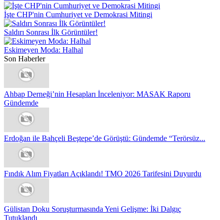
İşte CHP'nin Cumhuriyet ve Demokrasi Mitingi
Saldırı Sonrası İlk Görüntüler!
Eskimeyen Moda: Halhal
Son Haberler
Ahbap Derneği’nin Hesapları İnceleniyor: MASAK Raporu
Gündemde
Erdoğan ile Bahçeli Beştepe’de Görüştü: Gündemde “Terörsüz...
Fındık Alım Fiyatları Açıklandı! TMO 2026 Tarifesini Duyurdu
Gülistan Doku Soruşturmasında Yeni Gelişme: İki Dalgıç
Tutuklandı