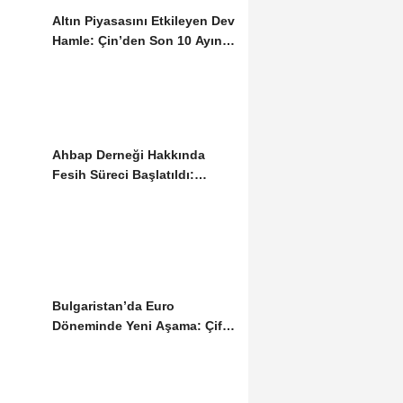
Altın Piyasasını Etkileyen Dev
Hamle: Çin’den Son 10 Ayın
Rekor...
Ahbap Derneği Hakkında
Fesih Süreci Başlatıldı:
Yönetim Kayyumu...
Bulgaristan’da Euro
Döneminde Yeni Aşama: Çift
Fiyat Uygulaması...