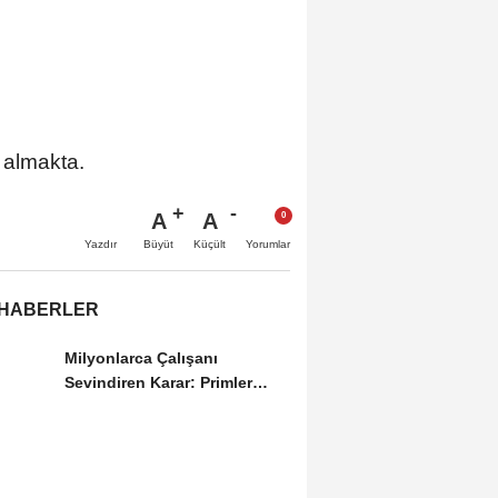
 almakta.
A
A
Büyüt
Küçült
Yazdır
Yorumlar
 HABERLER
Milyonlarca Çalışanı
Sevindiren Karar: Primler
Artık Tazminata Dahil