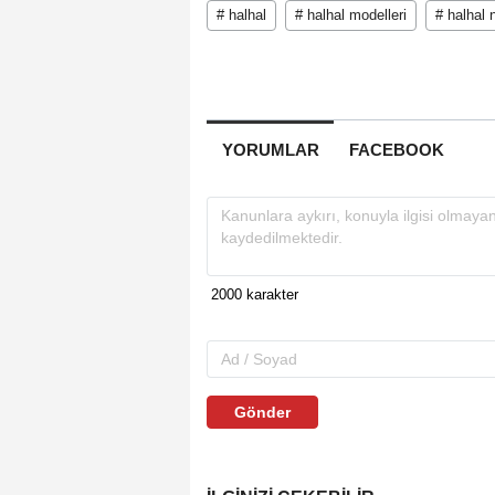
# halhal
# halhal modelleri
# halhal 
YORUMLAR
FACEBOOK
Gönder