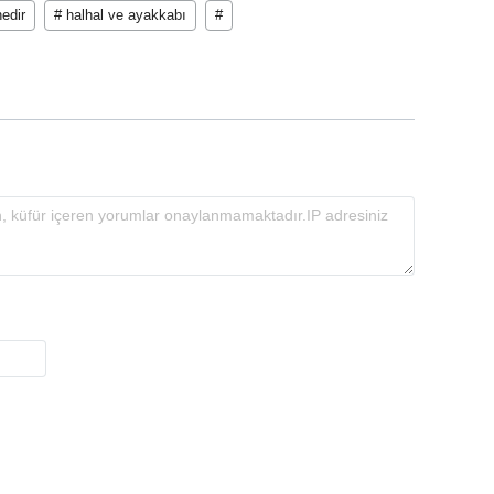
nedir
# halhal ve ayakkabı
#