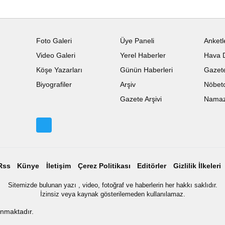
Foto Galeri
Üye Paneli
Anketl
Video Galeri
Yerel Haberler
Hava 
Köşe Yazarları
Günün Haberleri
Gazete
Biyografiler
Arşiv
Nöbetc
Gazete Arşivi
Namaz 
Rss
Künye
İletişim
Çerez Politikası
Editörler
Gizlilik İlkeleri
Sitemizde bulunan yazı , video, fotoğraf ve haberlerin her hakkı saklıdır.
İzinsiz veya kaynak gösterilemeden kullanılamaz.
ınmaktadır.