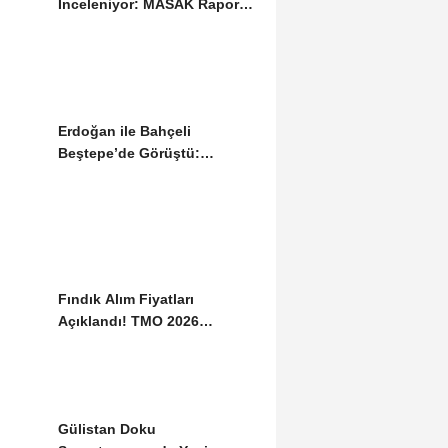
İnceleniyor: MASAK Raporu
Gündemde
Erdoğan ile Bahçeli
Beştepe’de Görüştü:
Gündemde “Terörsüz...
Fındık Alım Fiyatları
Açıklandı! TMO 2026
Tarifesini Duyurdu
Gülistan Doku