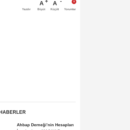
A
A
Büyüt
Küçült
Yazdır
Yorumlar
 HABERLER
Ahbap Derneği’nin Hesapları