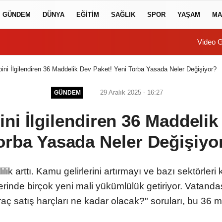
GÜNDEM
DÜNYA
EĞİTİM
SAĞLIK
SPOR
YAŞAM
MA
Video G
bini İlgilendiren 36 Maddelik Dev Paket! Yeni Torba Yasada Neler Değişiyor?
29 Aralık 2025 - 16:27
GÜNDEM
ini İlgilendiren 36 Maddelik
orba Yasada Neler Değişiyo
lik arttı. Kamu gelirlerini artırmayı ve bazı sektörler
rinde birçok yeni mali yükümlülük getiriyor. Vatandaş
aç satış harçları ne kadar olacak?" soruları, bu 36 