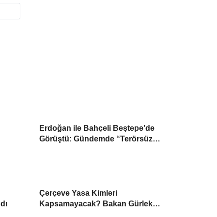
Erdoğan ile Bahçeli Beştepe’de
Görüştü: Gündemde “Terörsüz
Türkiye” Yasası
Çerçeve Yasa Kimleri
ndı
Kapsamayacak? Bakan Gürlek
Detayları Paylaştı