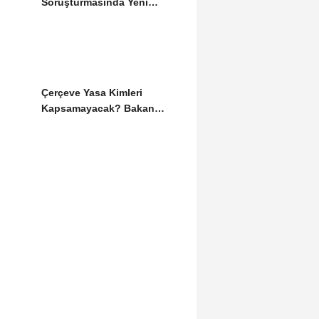
Soruşturmasında Yeni
Gelişme: İki Dalgıç
Tutuklandı
Çerçeve Yasa Kimleri
Kapsamayacak? Bakan
Gürlek Detayları Paylaştı