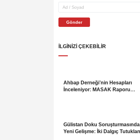
Gönder
İLGINIZI ÇEKEBILIR
Ahbap Derneği’nin Hesapları
İnceleniyor: MASAK Raporu
Gündemde
Gülistan Doku Soruşturmasında
Yeni Gelişme: İki Dalgıç Tutukla