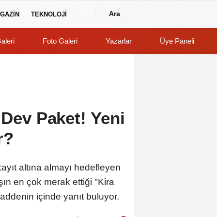
Ara
GAZİN
TEKNOLOJİ
aleri
Foto Galeri
Yazarlar
Üye Paneli
 Dev Paket! Yeni
r?
i kayıt altına almayı hedefleyen
ın en çok merak ettiği "Kira
maddenin içinde yanıt buluyor.