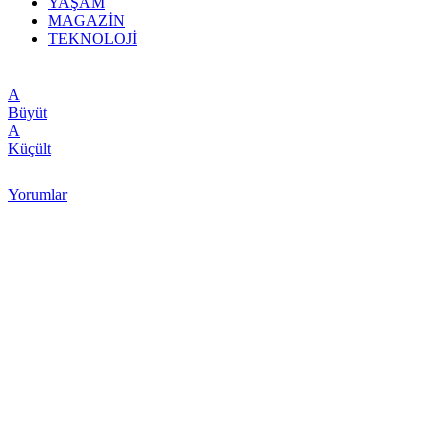
YAŞAM
MAGAZİN
TEKNOLOJİ
A
Büyüt
A
Küçült
Yorumlar