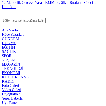
12 Maddelik Çerçeve Yasa TBMM’de: Silah Bırakma Sürecine
Hukuki...
Ana Sayfa
Köşe Yazarları
GÜNDEM
DÜNYA
EĞİTİM
SAĞLIK
SPOR
YAŞAM
MAGAZİN
TEKNOLOJİ
EKONOMİ
KÜLTÜR SANAT
KADIN
Foto Galeri
Video Galeri
Biyografiler
Yerel Haberler
Üye Paneli