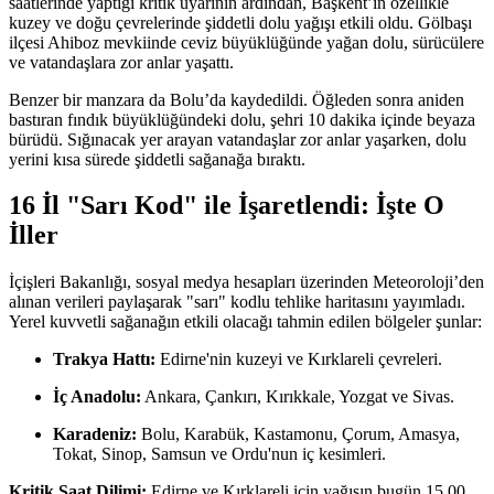
saatlerinde yaptığı kritik uyarının ardından, Başkent’in özellikle
kuzey ve doğu çevrelerinde şiddetli dolu yağışı etkili oldu. Gölbaşı
ilçesi Ahiboz mevkiinde ceviz büyüklüğünde yağan dolu, sürücülere
ve vatandaşlara zor anlar yaşattı.
Benzer bir manzara da Bolu’da kaydedildi. Öğleden sonra aniden
bastıran fındık büyüklüğündeki dolu, şehri 10 dakika içinde beyaza
bürüdü. Sığınacak yer arayan vatandaşlar zor anlar yaşarken, dolu
yerini kısa sürede şiddetli sağanağa bıraktı.
16 İl "Sarı Kod" ile İşaretlendi: İşte O
İller
İçişleri Bakanlığı, sosyal medya hesapları üzerinden Meteoroloji’den
alınan verileri paylaşarak "sarı" kodlu tehlike haritasını yayımladı.
Yerel kuvvetli sağanağın etkili olacağı tahmin edilen bölgeler şunlar:
Trakya Hattı:
Edirne'nin kuzeyi ve Kırklareli çevreleri.
İç Anadolu:
Ankara, Çankırı, Kırıkkale, Yozgat ve Sivas.
Karadeniz:
Bolu, Karabük, Kastamonu, Çorum, Amasya,
Tokat, Sinop, Samsun ve Ordu'nun iç kesimleri.
Kritik Saat Dilimi:
Edirne ve Kırklareli için yağışın bugün 15.00