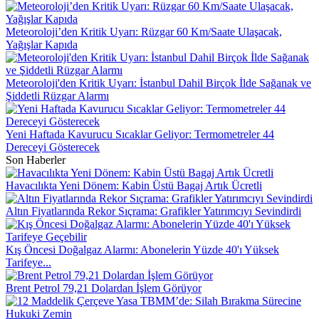
Meteoroloji’den Kritik Uyarı: Rüzgar 60 Km/Saate Ulaşacak,
Yağışlar Kapıda
Meteoroloji'den Kritik Uyarı: İstanbul Dahil Birçok İlde Sağanak ve
Şiddetli Rüzgar Alarmı
Yeni Haftada Kavurucu Sıcaklar Geliyor: Termometreler 44
Dereceyi Gösterecek
Son Haberler
Havacılıkta Yeni Dönem: Kabin Üstü Bagaj Artık Ücretli
Altın Fiyatlarında Rekor Sıçrama: Grafikler Yatırımcıyı Sevindirdi
Kış Öncesi Doğalgaz Alarmı: Abonelerin Yüzde 40'ı Yüksek
Tarifeye...
Brent Petrol 79,21 Dolardan İşlem Görüyor