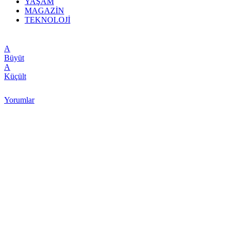
YAŞAM
MAGAZİN
TEKNOLOJİ
A
Büyüt
A
Küçült
Yorumlar