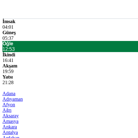
İmsak
04:01
Güneş
05:37
Öğle
12:53
İkindi
16:41
Akşam
19:59
Yatsı
21:28
Adana
Adıyaman
Afyon
Ağrı
Aksaray
Amasya
Ankara
Antalya
Ardahan