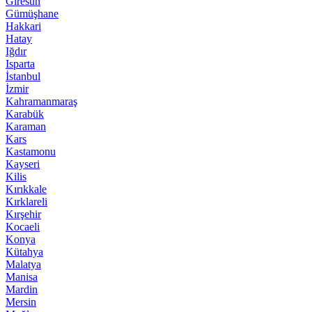
Giresun
Gümüşhane
Hakkari
Hatay
Iğdır
Isparta
İstanbul
İzmir
Kahramanmaraş
Karabük
Karaman
Kars
Kastamonu
Kayseri
Kilis
Kırıkkale
Kırklareli
Kırşehir
Kocaeli
Konya
Kütahya
Malatya
Manisa
Mardin
Mersin