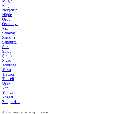
Muğla
Muş
Nevşehir
Niğde
Ordu
Osmaniye
Rize
Sakarya
Samsun
Şanlıurfa
Siirt
Sinop
Şırnak
Sivas
Tekirdağ
Tokat
Trabzon
Tunceli
Uşak
Van
Yalova
Yozgat
Zonguldak