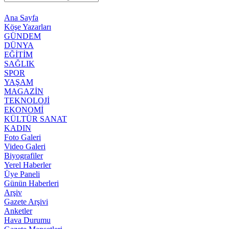
Ana Sayfa
Köşe Yazarları
GÜNDEM
DÜNYA
EĞİTİM
SAĞLIK
SPOR
YAŞAM
MAGAZİN
TEKNOLOJİ
EKONOMİ
KÜLTÜR SANAT
KADIN
Foto Galeri
Video Galeri
Biyografiler
Yerel Haberler
Üye Paneli
Günün Haberleri
Arşiv
Gazete Arşivi
Anketler
Hava Durumu