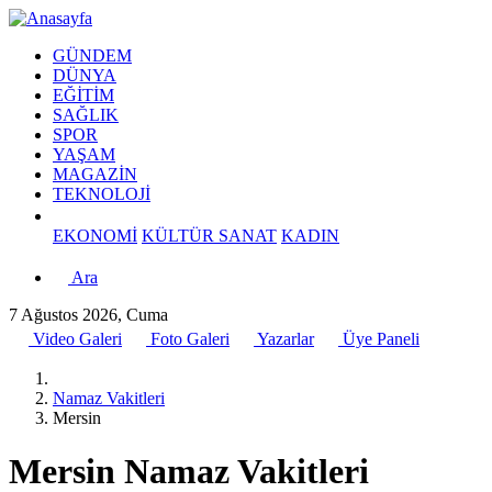
GÜNDEM
DÜNYA
EĞİTİM
SAĞLIK
SPOR
YAŞAM
MAGAZİN
TEKNOLOJİ
EKONOMİ
KÜLTÜR SANAT
KADIN
Ara
7 Ağustos 2026, Cuma
Video Galeri
Foto Galeri
Yazarlar
Üye Paneli
Namaz Vakitleri
Mersin
Mersin Namaz Vakitleri