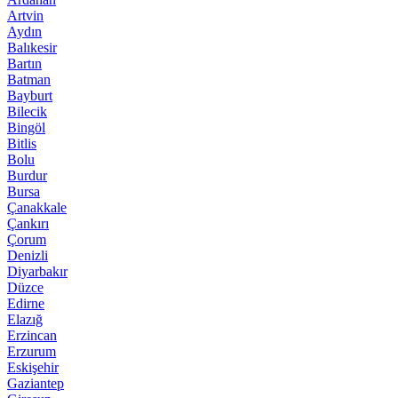
Artvin
Aydın
Balıkesir
Bartın
Batman
Bayburt
Bilecik
Bingöl
Bitlis
Bolu
Burdur
Bursa
Çanakkale
Çankırı
Çorum
Denizli
Diyarbakır
Düzce
Edirne
Elazığ
Erzincan
Erzurum
Eskişehir
Gaziantep