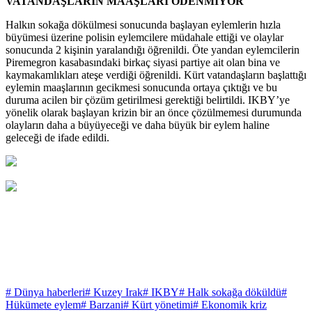
VATANDAŞLARIN MAAŞLARI ÖDENMİYOR
Halkın sokağa dökülmesi sonucunda başlayan eylemlerin hızla
büyümesi üzerine polisin eylemcilere müdahale ettiği ve olaylar
sonucunda 2 kişinin yaralandığı öğrenildi. Öte yandan eylemcilerin
Piremegron kasabasındaki birkaç siyasi partiye ait olan bina ve
kaymakamlıkları ateşe verdiği öğrenildi. Kürt vatandaşların başlattığı
eylemin maaşlarının gecikmesi sonucunda ortaya çıktığı ve bu
duruma acilen bir çözüm getirilmesi gerektiği belirtildi. IKBY’ye
yönelik olarak başlayan krizin bir an önce çözülmemesi durumunda
olayların daha a büyüyeceği ve daha büyük bir eylem haline
geleceği de ifade edildi.
# Dünya haberleri
# Kuzey Irak
# IKBY
# Halk sokağa döküldü
#
Hükümete eylem
# Barzani
# Kürt yönetimi
# Ekonomik kriz