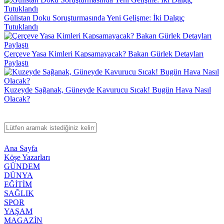
Gülistan Doku Soruşturmasında Yeni Gelişme: İki Dalgıç
Tutuklandı
Çerçeve Yasa Kimleri Kapsamayacak? Bakan Gürlek Detayları
Paylaştı
Kuzeyde Sağanak, Güneyde Kavurucu Sıcak! Bugün Hava Nasıl
Olacak?
Ana Sayfa
Köşe Yazarları
GÜNDEM
DÜNYA
EĞİTİM
SAĞLIK
SPOR
YAŞAM
MAGAZİN