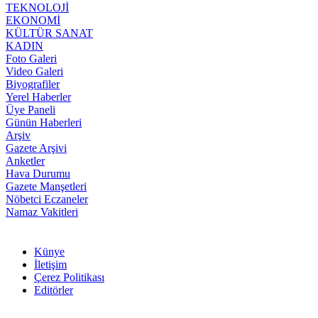
TEKNOLOJİ
EKONOMİ
KÜLTÜR SANAT
KADIN
Foto Galeri
Video Galeri
Biyografiler
Yerel Haberler
Üye Paneli
Günün Haberleri
Arşiv
Gazete Arşivi
Anketler
Hava Durumu
Gazete Manşetleri
Nöbetci Eczaneler
Namaz Vakitleri
Künye
İletişim
Çerez Politikası
Editörler