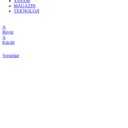
YAŞAM
MAGAZİN
TEKNOLOJİ
A
Büyüt
A
Küçült
Yorumlar