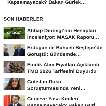
Kapsamayacak? Bakan Gürlek
Detayları Paylaştı
SON HABERLER
Ahbap Derneği’nin Hesapları
İnceleniyor: MASAK Raporu
Gündemde
Erdoğan ile Bahçeli Beştepe’de
Görüştü: Gündemde
“Terörsüz...
Fındık Alım Fiyatları Açıklandı!
TMO 2026 Tarifesini Duyurdu
Gülistan Doku
Soruşturmasında Yeni
Gelişme: İki Dalgıç Tutuklandı
Çerçeve Yasa Kimleri
Kapsamayacak? Bakan Gürlek