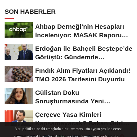
SON HABERLER
Ahbap Derneği’nin Hesapları
İnceleniyor: MASAK Raporu
Gündemde
Erdoğan ile Bahçeli Beştepe’de
Görüştü: Gündemde
“Terörsüz...
Fındık Alım Fiyatları Açıklandı!
TMO 2026 Tarifesini Duyurdu
Gülistan Doku
Soruşturmasında Yeni
Gelişme: İki Dalgıç Tutuklandı
Çerçeve Yasa Kimleri
Kapsamayacak? Bakan Gürlek
Veri politikasındaki amaçlarla sınırlı ve mevzuata uygun şekilde çerez
Detayları Paylaştı
konumlandırmaktayız. Detaylar için veri politikamızı inceleyebilirsiniz...