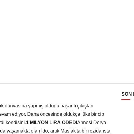
SON
zik dünyasına yapmış olduğu başarılı çıkışları
evam ediyor. Daha öncesinde oldukça lüks bir cip
rdi kendisini.
1 MİLYON LİRA ÖDEDİ
Annesi Derya
lada yaşamakta olan İdo, artık Maslak'ta bir rezidansta