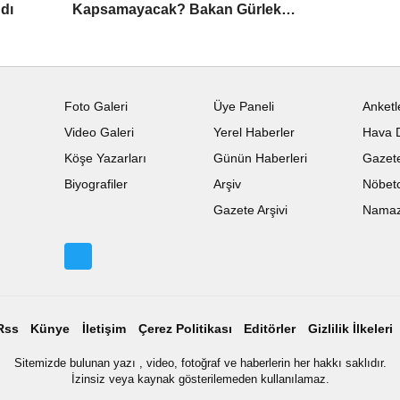
ndı
Kapsamayacak? Bakan Gürlek
Detayları Paylaştı
Foto Galeri
Üye Paneli
Anketl
Video Galeri
Yerel Haberler
Hava 
Köşe Yazarları
Günün Haberleri
Gazete
Biyografiler
Arşiv
Nöbetc
Gazete Arşivi
Namaz 
Rss
Künye
İletişim
Çerez Politikası
Editörler
Gizlilik İlkeleri
Sitemizde bulunan yazı , video, fotoğraf ve haberlerin her hakkı saklıdır.
İzinsiz veya kaynak gösterilemeden kullanılamaz.