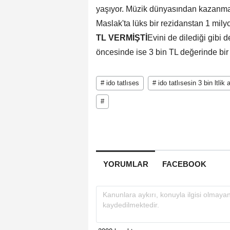
yaşıyor. Müzik dünyasından kazanmak
Maslak'ta lüks bir rezidanstan 1 milyo
TL VERMİŞTİ
Evini de dilediği gibi
öncesinde ise 3 bin TL değerinde bi
# ido tatlıses
# ido tatlısesin 3 bin ltlik
#
YORUMLAR
FACEBOOK