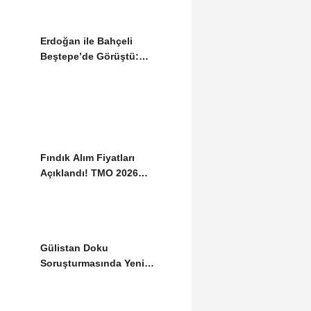
Erdoğan ile Bahçeli
Beştepe’de Görüştü:
Gündemde “Terörsüz...
Fındık Alım Fiyatları
Açıklandı! TMO 2026
Tarifesini Duyurdu
Gülistan Doku
Soruşturmasında Yeni
Gelişme: İki Dalgıç
Tutuklandı