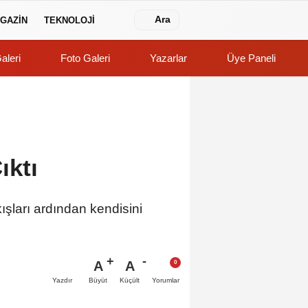
Ara
GAZİN
TEKNOLOJİ
aleri
Foto Galeri
Yazarlar
Üye Paneli
ıktı
ışları ardından kendisini
A
A
Büyüt
Küçült
Yazdır
Yorumlar