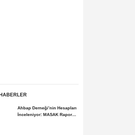
 HABERLER
Ahbap Derneği’nin Hesapları
İnceleniyor: MASAK Raporu
Gündemde