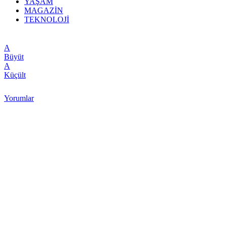
YAŞAM
MAGAZİN
TEKNOLOJİ
A
Büyüt
A
Küçült
Yorumlar