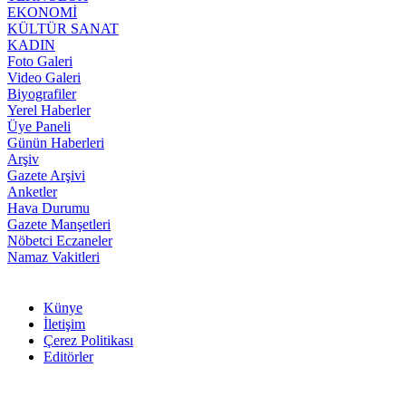
EKONOMİ
KÜLTÜR SANAT
KADIN
Foto Galeri
Video Galeri
Biyografiler
Yerel Haberler
Üye Paneli
Günün Haberleri
Arşiv
Gazete Arşivi
Anketler
Hava Durumu
Gazete Manşetleri
Nöbetci Eczaneler
Namaz Vakitleri
Künye
İletişim
Çerez Politikası
Editörler