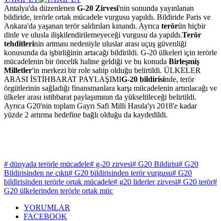
Antalya'da düzenlenen
G-20 Zirvesi
'nin sonunda yayınlanan
bildiride, terörle ortak mücadele vurgusu yapıldı. Bildiride Paris ve
Ankara'da yaşanan terör saldırıları kınandı. Ayrıca
terör
ün hiçbir
dinle ve ulusla ilişkilendirilemeyeceği vurgusu da yapıldı.
Terör
tehditleri
nin artması nedeniyle uluslar arası uçuş güvenliği
konusunda da işbirliğinin artacağı bildirildi. G-20 ülkeleri için terörle
mücadelenin bir öncelik haline geldiği ve bu konuda
Birleşmiş
Milletler
'in merkezi bir role sahip olduğu belirtildi. ÜLKELER
ARASI İSTİHBARAT PAYLAŞIMI
G-20 bildirisi
nde, terör
örgütlerinin sağladığı finansmanlara karşı mücadelenin artırılacağı ve
ülkeler arası istihbarat paylaşımının da yükseltileceği belirtildi.
Ayrıca G20'nin toplam Gayrı Safi Milli Hasıla'yı 2018'e kadar
yüzde 2 artırma hedefine bağlı olduğu da kaydedildi.
# dünyada terörle mücadele
# g-20 zirvesi
# G20 Bildirisi
# G20
Bildirisinden ne çıktı
# G20 bildirisinden terör vurgusu
# G20
bildirisinden terörle ortak mücadele
# g20 liderler zirvesi
# G20 terör
#
G20 ülkelerinden terörle ortak müc
YORUMLAR
FACEBOOK