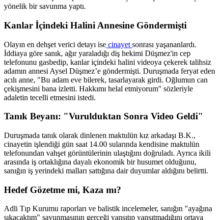
yönelik bir savunma yaptı.
Kanlar İçindeki Halini Annesine Göndermişti
Olayın en dehşet verici detayı ise
cinayet
sonrası yaşananlardı.
İddiaya göre sanık, ağır yaraladığı diş hekimi Düşmez'in cep
telefonunu gasbedip, kanlar içindeki halini videoya çekerek talihsiz
adamın annesi Aysel Düşmez’e göndermişti. Duruşmada feryat eden
acılı anne, "Bu adam eve bilerek, tasarlayarak girdi. Oğlumun can
çekişmesini bana izletti. Hakkımı helal etmiyorum" sözleriyle
adaletin tecelli etmesini istedi.
Tanık Beyanı: "Vurulduktan Sonra Video Geldi"
Duruşmada tanık olarak dinlenen maktulün kız arkadaşı B.K.,
cinayetin işlendiği gün saat 14.00 sularında kendisine maktulün
telefonundan vahşet görüntülerinin ulaştığını doğruladı. Ayrıca ikili
arasında iş ortaklığına dayalı ekonomik bir husumet olduğunu,
sanığın iş yerindeki malları sattığına dair duyumlar aldığını belirtti.
Hedef Gözetme mi, Kaza mı?
Adli Tıp Kurumu raporları ve balistik incelemeler, sanığın "ayağına
sıkacaktım" savunmasının gerçeği yansıtıp yansıtmadığını ortaya