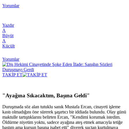
Yorumlar
Yazdır
A
Büyüt
A
Küçült
Yorumlar
TAKİP ET
"Ayağına Sıkacaktım, Başına Geldi"
Duruşmada söz alan tutuklu sanık Mustafa Ercan, cinayeti işleme
kastı olmadığını öne sürerek şaşırtıcı bir iddiada bulundu. Olay günü
maktulle tartıştıklarını belirten Ercan, "Kendimi korumak istedim.
Öldürme niyetim yoktu, sadece ayağına ateş etmek amacıyla tetiğe
bastım ama kurşun başına isabet etti" diyerek suçtan kurtulmaya