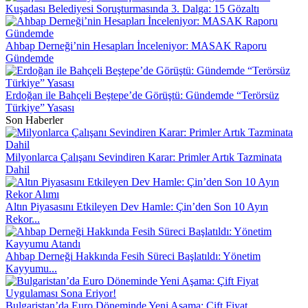
Kuşadası Belediyesi Soruşturmasında 3. Dalga: 15 Gözaltı
Ahbap Derneği’nin Hesapları İnceleniyor: MASAK Raporu
Gündemde
Erdoğan ile Bahçeli Beştepe’de Görüştü: Gündemde “Terörsüz
Türkiye” Yasası
Son Haberler
Milyonlarca Çalışanı Sevindiren Karar: Primler Artık Tazminata
Dahil
Altın Piyasasını Etkileyen Dev Hamle: Çin’den Son 10 Ayın
Rekor...
Ahbap Derneği Hakkında Fesih Süreci Başlatıldı: Yönetim
Kayyumu...
Bulgaristan’da Euro Döneminde Yeni Aşama: Çift Fiyat