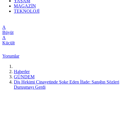
YAŞAM
MAGAZİN
TEKNOLOJİ
A
Büyüt
A
Küçült
Yorumlar
Haberler
GÜNDEM
Diş Hekimi Cinayetinde Şoke Eden İfade: Sanığın Sözleri
Duruşmayı Gerdi