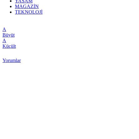
YAŞAM
MAGAZİN
TEKNOLOJİ
A
Büyüt
A
Küçült
Yorumlar