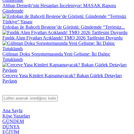
Ahbap Derneği’nin Hesapları İnceleniyor: MASAK Raporu
Gündemde
Erdoğan ile Bahçeli Beştepe’de Görüştü: Gündemde “Terörsüz...
Fındık Alım Fiyatları Açıklandı! TMO 2026 Tarifesini Duyurdu
Gülistan Doku Soruşturmasında Yeni Gelişme: İki Dalgıç
Tutuklandı
Çerçeve Yasa Kimleri Kapsamayacak? Bakan Gürlek Detayları
Paylaştı
Ana Sayfa
Köşe Yazarları
GÜNDEM
DÜNYA
EĞİTİM