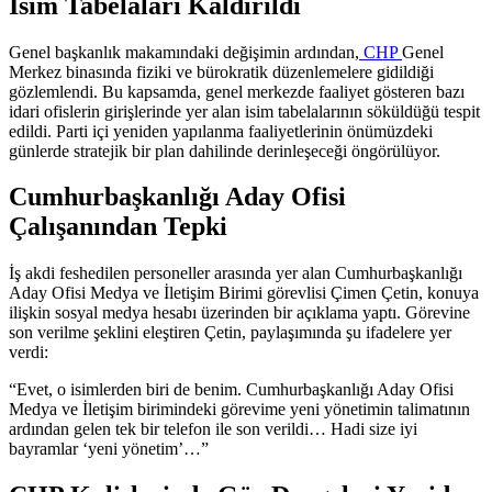
İsim Tabelaları Kaldırıldı
Genel başkanlık makamındaki değişimin ardından,
CHP
Genel
Merkez binasında fiziki ve bürokratik düzenlemelere gidildiği
gözlemlendi. Bu kapsamda, genel merkezde faaliyet gösteren bazı
idari ofislerin girişlerinde yer alan isim tabelalarının söküldüğü tespit
edildi. Parti içi yeniden yapılanma faaliyetlerinin önümüzdeki
günlerde stratejik bir plan dahilinde derinleşeceği öngörülüyor.
Cumhurbaşkanlığı Aday Ofisi
Çalışanından Tepki
İş akdi feshedilen personeller arasında yer alan Cumhurbaşkanlığı
Aday Ofisi Medya ve İletişim Birimi görevlisi Çimen Çetin, konuya
ilişkin sosyal medya hesabı üzerinden bir açıklama yaptı. Görevine
son verilme şeklini eleştiren Çetin, paylaşımında şu ifadelere yer
verdi:
“Evet, o isimlerden biri de benim. Cumhurbaşkanlığı Aday Ofisi
Medya ve İletişim birimindeki görevime yeni yönetimin talimatının
ardından gelen tek bir telefon ile son verildi… Hadi size iyi
bayramlar ‘yeni yönetim’…”