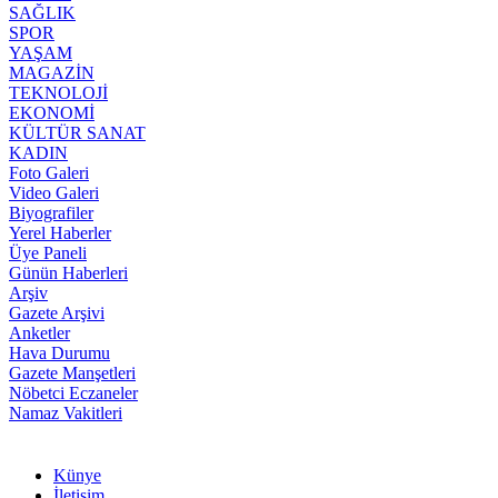
SAĞLIK
SPOR
YAŞAM
MAGAZİN
TEKNOLOJİ
EKONOMİ
KÜLTÜR SANAT
KADIN
Foto Galeri
Video Galeri
Biyografiler
Yerel Haberler
Üye Paneli
Günün Haberleri
Arşiv
Gazete Arşivi
Anketler
Hava Durumu
Gazete Manşetleri
Nöbetci Eczaneler
Namaz Vakitleri
Künye
İletişim