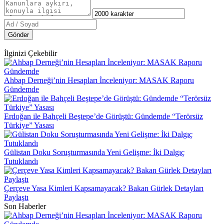
Gönder
İlginizi Çekebilir
Ahbap Derneği’nin Hesapları İnceleniyor: MASAK Raporu
Gündemde
Erdoğan ile Bahçeli Beştepe’de Görüştü: Gündemde “Terörsüz
Türkiye” Yasası
Gülistan Doku Soruşturmasında Yeni Gelişme: İki Dalgıç
Tutuklandı
Çerçeve Yasa Kimleri Kapsamayacak? Bakan Gürlek Detayları
Paylaştı
Son Haberler