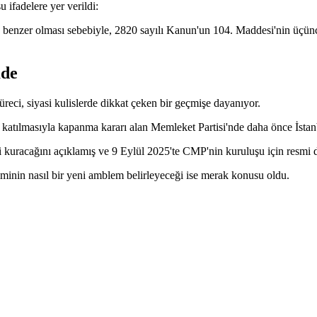
ifadelere yer verildi:
nzer olması sebebiyle, 2820 sayılı Kanun'un 104. Maddesi'nin üçüncü 
mde
reci, siyasi kulislerde dikkat çeken bir geçmişe dayanıyor.
ılmasıyla kapanma kararı alan Memleket Partisi'nde daha önce İstanbu
kuracağını açıklamış ve 9 Eylül 2025'te CMP'nin kuruluşu için resmi dil
inin nasıl bir yeni amblem belirleyeceği ise merak konusu oldu.