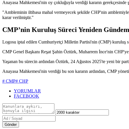
Anayasa Mahkemesi'nin oy çokluğuyla verdiği kararın gerekçesinde şu 
"Ambleminin iltibasa mahal vermeyecek şekilde CHP'nin amblemiyle be
karar verilmiştir."
CMP’nin Kuruluş Süreci Yeniden Günde
Logosu iptal edilen Cumhuriyetçi Milletin Partisi'nin (CMP) kuruluş sü
CMP Genel Başkanı Reşat Şahin Öztürk, Muharrem İnce'nin CHP'ye kat
Yaşanan bu sürecin ardından Öztürk, 24 Ağustos 2025'te yeni bir parti 
Anayasa Mahkemesi'nin verdiği bu son kararın ardından, CMP yönetim
# CMP
# CHP
YORUMLAR
FACEBOOK
Gönder