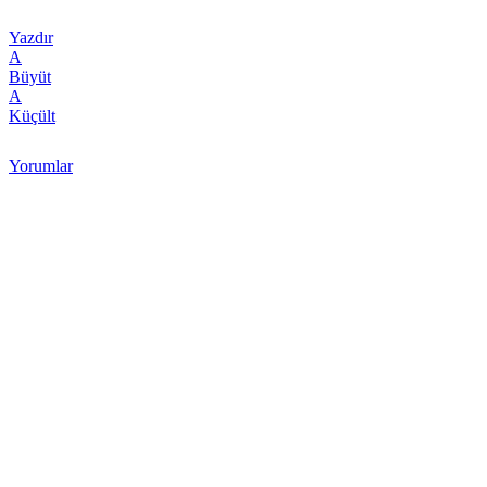
Yazdır
A
Büyüt
A
Küçült
Yorumlar