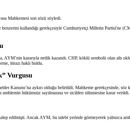
yasa Mahkemesi son sözü söyledi.
bir benzerini kullandığı gerekçesiyle Cumhuriyetçi Milletin Partisi'ne
u
sı, AYM’nin kararıyla netlik kazandı. CHP, köklü sembolü olan altı ok
e, itirazı haklı buldu.
ik” Vurgusu
iler Kanunu’na aykırı olduğu belirtildi. Mahkeme gerekçesinde, söz ko
a amblemin hükümsüz sayılmasına ve sicilden silinmesine karar verildi.
 talep edilmişti. Ancak AYM, bu talebi yerinde görmeyerek yalnızca am