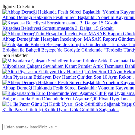
İlginizi Çekebilir
Ahbap Derneği Hakkında Fesih Süreci Başlatıldı: Yönetim Kayyumu
Kuşadası Belediyesi Soruşturmasında 3. Dalga: 15 Gözaltı
Ahbap Derneği’nin Hesapları İnceleniyor: MASAK Raporu Gündem
Erdoğan ile Bahçeli Beştepe’de Görüştü: Gündemde “Terörsüz Türki
Son Haberler
Milyonlarca Çalışanı Sevindiren Karar: Primler Artık Tazminata Dahi
Altın Piyasasını Etkileyen Dev Hamle: Çin’den Son 10 Ayın Rekor...
Ahbap Derneği Hakkında Fesih Süreci Başlatıldı: Yönetim Kayyumu.
Bulgaristan’da Euro Döneminde Yeni Aşama: Çift Fiyat Uygulaması..
31 İle Pazar Günü İçi Kritik Uyarı: Gök Gürültülü Sağanak...