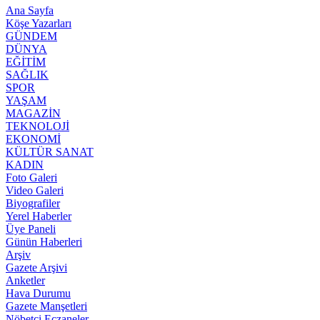
Ana Sayfa
Köşe Yazarları
GÜNDEM
DÜNYA
EĞİTİM
SAĞLIK
SPOR
YAŞAM
MAGAZİN
TEKNOLOJİ
EKONOMİ
KÜLTÜR SANAT
KADIN
Foto Galeri
Video Galeri
Biyografiler
Yerel Haberler
Üye Paneli
Günün Haberleri
Arşiv
Gazete Arşivi
Anketler
Hava Durumu
Gazete Manşetleri
Nöbetci Eczaneler