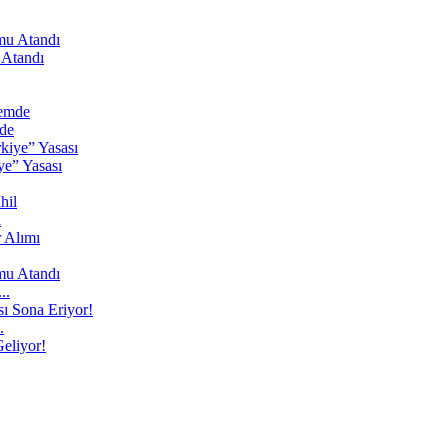
 Atandı
de
ye” Yasası
l
..
.