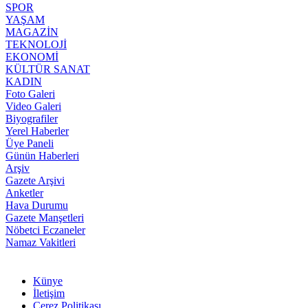
SPOR
YAŞAM
MAGAZİN
TEKNOLOJİ
EKONOMİ
KÜLTÜR SANAT
KADIN
Foto Galeri
Video Galeri
Biyografiler
Yerel Haberler
Üye Paneli
Günün Haberleri
Arşiv
Gazete Arşivi
Anketler
Hava Durumu
Gazete Manşetleri
Nöbetci Eczaneler
Namaz Vakitleri
Künye
İletişim
Çerez Politikası