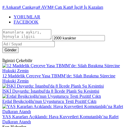
# Ankara
# Çankaya
# AVM
# Çatı Katı
# İşçi
# İş Kazaları
YORUMLAR
FACEBOOK
Gönder
İlginizi Çekebilir
12 Maddelik Çerçeve Yasa TBMM’de: Silah Bırakma Sürecine
Hukuki Zemin
İSKİ Duyurdu: İstanbul'da 8 İlçede Planlı Su Kesintisi
Erdal Beşikçioğlu'nun Uyuşturucu Testi Pozitif Çıktı
YAŞ Kararları Açıklandı: Hava Kuvvetleri Komutanlığı’na Rafet
Dalkıran Atandı
Son Haberler