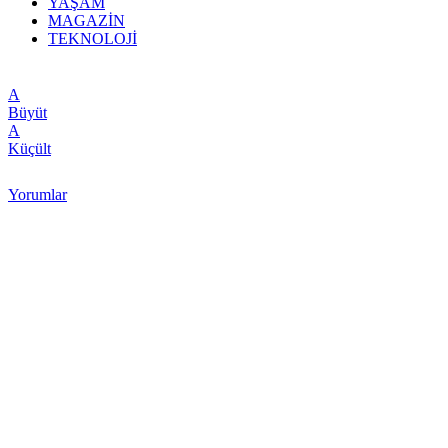
YAŞAM
MAGAZİN
TEKNOLOJİ
A
Büyüt
A
Küçült
Yorumlar