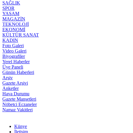
SAĞLIK
SPOR
YAŞAM
MAGAZİN
TEKNOLOJİ
EKONOMİ
KÜLTÜR SANAT
KADIN
Foto Galeri
Video Galeri
Biyografiler
Yerel Haberler
Üye Paneli
Günün Haberleri
Arşiv
Gazete Arşivi
Anketler
Hava Durumu
Gazete Manşetleri
Nöbetci Eczaneler
Namaz Vakitleri
Künye
İletişim