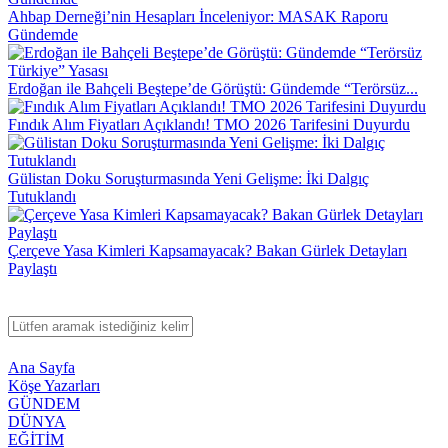
Ahbap Derneği’nin Hesapları İnceleniyor: MASAK Raporu
Gündemde
Erdoğan ile Bahçeli Beştepe’de Görüştü: Gündemde “Terörsüz...
Fındık Alım Fiyatları Açıklandı! TMO 2026 Tarifesini Duyurdu
Gülistan Doku Soruşturmasında Yeni Gelişme: İki Dalgıç
Tutuklandı
Çerçeve Yasa Kimleri Kapsamayacak? Bakan Gürlek Detayları
Paylaştı
Ana Sayfa
Köşe Yazarları
GÜNDEM
DÜNYA
EĞİTİM