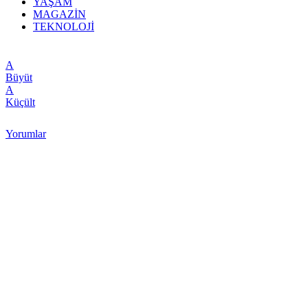
YAŞAM
MAGAZİN
TEKNOLOJİ
A
Büyüt
A
Küçült
Yorumlar