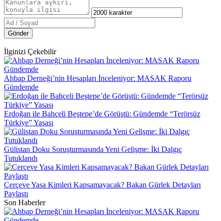
Gönder
İlginizi Çekebilir
Ahbap Derneği’nin Hesapları İnceleniyor: MASAK Raporu
Gündemde
Erdoğan ile Bahçeli Beştepe’de Görüştü: Gündemde “Terörsüz
Türkiye” Yasası
Gülistan Doku Soruşturmasında Yeni Gelişme: İki Dalgıç
Tutuklandı
Çerçeve Yasa Kimleri Kapsamayacak? Bakan Gürlek Detayları
Paylaştı
Son Haberler