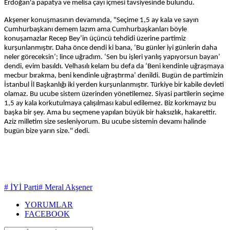
Erdoğan'a papatya ve melisa çayı içmesi tavsiyesinde bulundu.
Akşener konuşmasının devamında, "Seçime 1,5 ay kala ve sayın
Cumhurbaşkanı demem lazım ama Cumhurbaşkanları böyle
konuşamazlar Recep Bey’in üçüncü tehdidi üzerine partimiz
kurşunlanmıştır. Daha önce dendi ki bana, ‘Bu günler iyi günlerin daha
neler göreceksin’; lince uğradım. ‘Sen bu işleri yanlış yapıyorsun bayan’
dendi, evim basıldı. Velhasılı kelam bu defa da ‘Beni kendinle uğraşmaya
mecbur bırakma, beni kendinle uğraştırma’ denildi. Bugün de partimizin
İstanbul İl Başkanlığı iki yerden kurşunlanmıştır. Türkiye bir kabile devleti
olamaz. Bu ucube sistem üzerinden yönetilemez. Siyasi partilerin seçime
1,5 ay kala korkutulmaya çalışılması kabul edilemez. Biz korkmayız bu
başka bir şey. Ama bu seçmene yapılan büyük bir haksızlık, hakarettir.
Aziz milletim size sesleniyorum. Bu ucube sistemin devamı halinde
bugün bize yarın size." dedi.
# İYİ Parti
# Meral Akşener
YORUMLAR
FACEBOOK