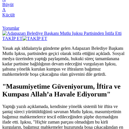
Büyüt
A
Küçült
Yorumlar
TAKİP ET
Yasak aşk iddialarıyla gündeme gelen Adapazarı Belediye Başkanı
Mutlu Işıksu, partisinden geçici olarak istifa ettiğini açıkladı. Sosyal
medya üzerinden yaptığı paylaşımda, hukuki süreç tamamlanana
kadar partisine bağlılığının devam edeceğini vurgulayan Işıksu,
şahsına yönelik kurulan kumpas ve iftiraların bağımsız
mahkemelerde boşa çıkacağına olan güvenini dile getirdi.
"Masumiyetime Güveniyorum, İftira ve
Kumpası Allah’a Havale Ediyorum"
Yaptığı yazılı açıklamada, kendisine yönelik sistemli bir iftira ve
şantaj süreci yürütüldüğünü savunan Mutlu Işıksu, masumiyetinin
bağımsız mahkemelerce tescil edileceğinden şüphe duymadığını
ifade etti. Işıksu, "Hiçbir zaman parçası olmadığım bu kirli
kurguların, bağımsız mahkemeler huzurunda boşa çıkacağından en