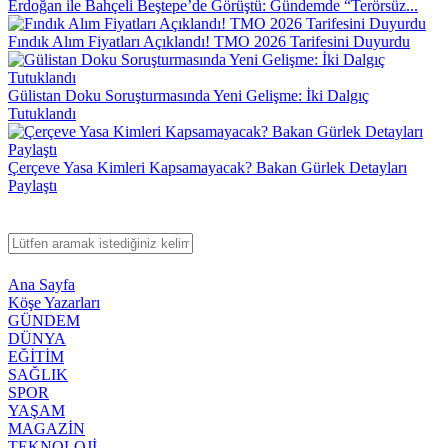
Erdoğan ile Bahçeli Beştepe’de Görüştü: Gündemde “Terörsüz...
Fındık Alım Fiyatları Açıklandı! TMO 2026 Tarifesini Duyurdu
Gülistan Doku Soruşturmasında Yeni Gelişme: İki Dalgıç
Tutuklandı
Çerçeve Yasa Kimleri Kapsamayacak? Bakan Gürlek Detayları
Paylaştı
Ana Sayfa
Köşe Yazarları
GÜNDEM
DÜNYA
EĞİTİM
SAĞLIK
SPOR
YAŞAM
MAGAZİN
TEKNOLOJİ