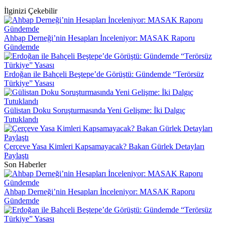
İlginizi Çekebilir
Ahbap Derneği’nin Hesapları İnceleniyor: MASAK Raporu
Gündemde
Erdoğan ile Bahçeli Beştepe’de Görüştü: Gündemde “Terörsüz
Türkiye” Yasası
Gülistan Doku Soruşturmasında Yeni Gelişme: İki Dalgıç
Tutuklandı
Çerçeve Yasa Kimleri Kapsamayacak? Bakan Gürlek Detayları
Paylaştı
Son Haberler
Ahbap Derneği’nin Hesapları İnceleniyor: MASAK Raporu
Gündemde