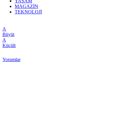
YAŞAM
MAGAZİN
TEKNOLOJİ
A
Büyüt
A
Küçült
Yorumlar