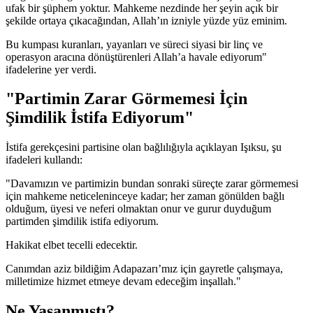
ufak bir şüphem yoktur. Mahkeme nezdinde her şeyin açık bir
şekilde ortaya çıkacağından, Allah’ın izniyle yüzde yüz eminim.
Bu kumpası kuranları, yayanları ve süreci siyasi bir linç ve
operasyon aracına dönüştürenleri Allah’a havale ediyorum"
ifadelerine yer verdi.
"Partimin Zarar Görmemesi İçin
Şimdilik İstifa Ediyorum"
İstifa gerekçesini partisine olan bağlılığıyla açıklayan Işıksu, şu
ifadeleri kullandı:
"Davamızın ve partimizin bundan sonraki süreçte zarar görmemesi
için mahkeme neticeleninceye kadar; her zaman gönülden bağlı
olduğum, üyesi ve neferi olmaktan onur ve gurur duyduğum
partimden şimdilik istifa ediyorum.
Hakikat elbet tecelli edecektir.
Canımdan aziz bildiğim Adapazarı’mız için gayretle çalışmaya,
milletimize hizmet etmeye devam edeceğim inşallah."
Ne Yaşanmıştı?