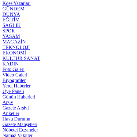
Köşe Yazarları
GÜNDEM
DÜNYA
EĞİTİM
SAĞLIK
SPOR
YAŞAM
MAGAZİN
TEKNOLOJİ
EKONOMİ
KÜLTÜR SANAT
KADIN
Foto Galeri
Video Galeri
Biyografiler
Yerel Haberler
Üye Paneli
Günün Haberleri
Arşiv
Gazete Arşivi
Anketler
Hava Durumu
Gazete Manşetleri
Nöbetci Eczaneler
Namaz Vakitleri