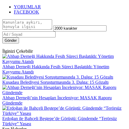
YORUMLAR
FACEBOOK
Gönder
İlginizi Çekebilir
Ahbap Derneği Hakkında Fesih Süreci Başlatıldı: Yönetim
Kayyumu Atandı
Kuşadası Belediyesi Soruşturmasında 3. Dalga: 15 Gözaltı
Ahbap Derneği’nin Hesapları İnceleniyor: MASAK Raporu
Gündemde
Erdoğan ile Bahçeli Beştepe’de Görüştü: Gündemde “Terörsüz
Türkiye” Yasası
Son Haberler