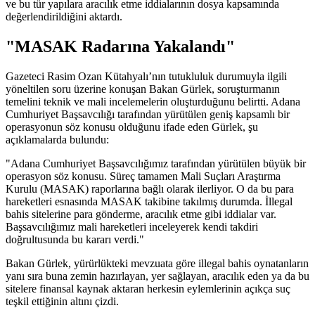
ve bu tür yapılara aracılık etme iddialarının dosya kapsamında
değerlendirildiğini aktardı.
"MASAK Radarına Yakalandı"
Gazeteci Rasim Ozan Kütahyalı’nın tutukluluk durumuyla ilgili
yöneltilen soru üzerine konuşan Bakan Gürlek, soruşturmanın
temelini teknik ve mali incelemelerin oluşturduğunu belirtti. Adana
Cumhuriyet Başsavcılığı tarafından yürütülen geniş kapsamlı bir
operasyonun söz konusu olduğunu ifade eden Gürlek, şu
açıklamalarda bulundu:
"Adana Cumhuriyet Başsavcılığımız tarafından yürütülen büyük bir
operasyon söz konusu. Süreç tamamen Mali Suçları Araştırma
Kurulu (MASAK) raporlarına bağlı olarak ilerliyor. O da bu para
hareketleri esnasında MASAK takibine takılmış durumda. İllegal
bahis sitelerine para gönderme, aracılık etme gibi iddialar var.
Başsavcılığımız mali hareketleri inceleyerek kendi takdiri
doğrultusunda bu kararı verdi."
Bakan Gürlek, yürürlükteki mevzuata göre illegal bahis oynatanların
yanı sıra buna zemin hazırlayan, yer sağlayan, aracılık eden ya da bu
sitelere finansal kaynak aktaran herkesin eylemlerinin açıkça suç
teşkil ettiğinin altını çizdi.