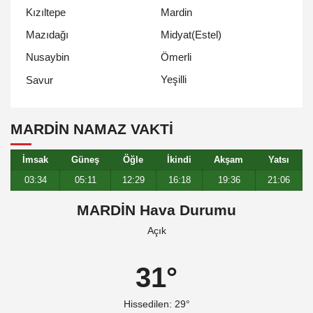
Kızıltepe
Mardin
Mazıdağı
Midyat(Estel)
Nusaybin
Ömerli
Yeşilli
Savur
MARDIN NAMAZ VAKTİ
İmsak
Güneş
Öğle
İkindi
Akşam
Yatsı
03:34
05:11
12:29
16:18
19:36
21:06
MARDİN Hava Durumu
Açık
31°
Hissedilen: 29°