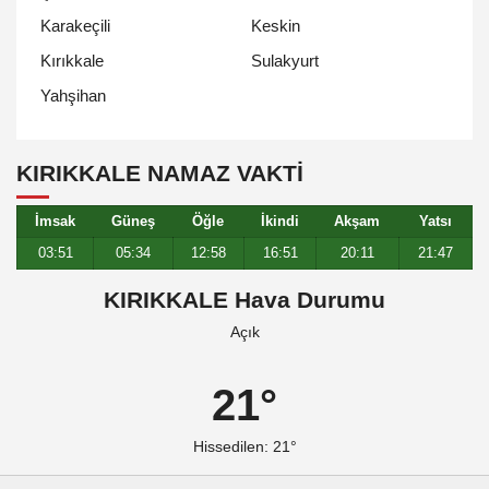
Karakeçili
Keskin
Kırıkkale
Sulakyurt
Yahşihan
KIRIKKALE NAMAZ VAKTİ
İmsak
Güneş
Öğle
İkindi
Akşam
Yatsı
03:51
05:34
12:58
16:51
20:11
21:47
KIRIKKALE Hava Durumu
Açık
21°
Hissedilen: 21°