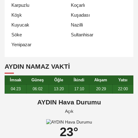
Karpuzlu
Koçarlı
Köşk
Kuşadası
Kuyucak
Nazilli
Söke
Sultanhisar
Yenipazar
AYDIN NAMAZ VAKTİ
İmsak
Güneş
Öğle
İkindi
Akşam
Yatsı
04:23
06:02
13:20
17:10
20:29
22:00
AYDIN Hava Durumu
Açık
23°