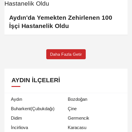
Aydın'da Yemekten Zehirlenen 100
İşçi Hastanelik Oldu
Daha Fazla Getir
AYDIN İLÇELERI
Aydın
Bozdoğan
Buharkent(Çubukdağı)
Çine
Didim
Germencik
İncirliova
Karacasu