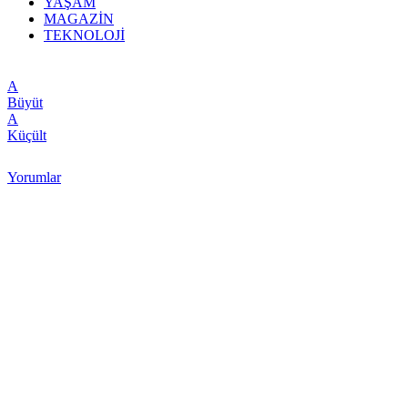
YAŞAM
MAGAZİN
TEKNOLOJİ
A
Büyüt
A
Küçült
Yorumlar