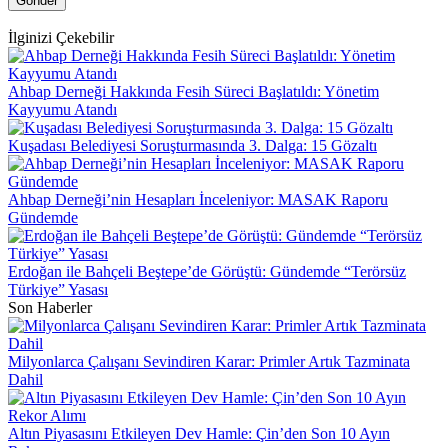
Gönder
İlginizi Çekebilir
Ahbap Derneği Hakkında Fesih Süreci Başlatıldı: Yönetim
Kayyumu Atandı
Kuşadası Belediyesi Soruşturmasında 3. Dalga: 15 Gözaltı
Ahbap Derneği’nin Hesapları İnceleniyor: MASAK Raporu
Gündemde
Erdoğan ile Bahçeli Beştepe’de Görüştü: Gündemde “Terörsüz
Türkiye” Yasası
Son Haberler
Milyonlarca Çalışanı Sevindiren Karar: Primler Artık Tazminata
Dahil
Altın Piyasasını Etkileyen Dev Hamle: Çin’den Son 10 Ayın