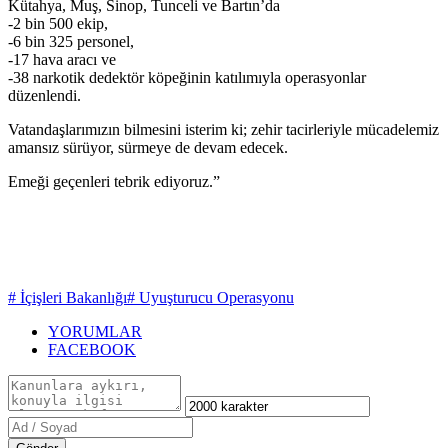
Kütahya, Muş, Sinop, Tunceli ve Bartın’da
-2 bin 500 ekip,
-6 bin 325 personel,
-17 hava aracı ve
-38 narkotik dedektör köpeğinin katılımıyla operasyonlar
düzenlendi.
Vatandaşlarımızın bilmesini isterim ki; zehir tacirleriyle mücadelemiz
amansız sürüyor, sürmeye de devam edecek.
Emeği geçenleri tebrik ediyoruz.”
# İçişleri Bakanlığı
# Uyuşturucu Operasyonu
YORUMLAR
FACEBOOK