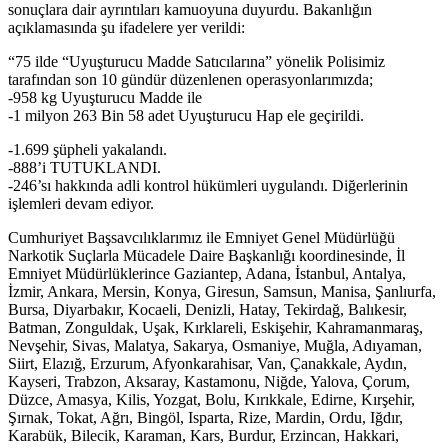
sonuçlara dair ayrıntıları kamuoyuna duyurdu. Bakanlığın
açıklamasında şu ifadelere yer verildi:
“75 ilde “Uyuşturucu Madde Satıcılarına” yönelik Polisimiz
tarafından son 10 gündür düzenlenen operasyonlarımızda;
-958 kg Uyuşturucu Madde ile
-1 milyon 263 Bin 58 adet Uyuşturucu Hap ele geçirildi.
-1.699 şüpheli yakalandı.
-888’i TUTUKLANDI.
-246’sı hakkında adli kontrol hükümleri uygulandı. Diğerlerinin
işlemleri devam ediyor.
Cumhuriyet Başsavcılıklarımız ile Emniyet Genel Müdürlüğü
Narkotik Suçlarla Mücadele Daire Başkanlığı koordinesinde, İl
Emniyet Müdürlüklerince Gaziantep, Adana, İstanbul, Antalya,
İzmir, Ankara, Mersin, Konya, Giresun, Samsun, Manisa, Şanlıurfa,
Bursa, Diyarbakır, Kocaeli, Denizli, Hatay, Tekirdağ, Balıkesir,
Batman, Zonguldak, Uşak, Kırklareli, Eskişehir, Kahramanmaraş,
Nevşehir, Sivas, Malatya, Sakarya, Osmaniye, Muğla, Adıyaman,
Siirt, Elazığ, Erzurum, Afyonkarahisar, Van, Çanakkale, Aydın,
Kayseri, Trabzon, Aksaray, Kastamonu, Niğde, Yalova, Çorum,
Düzce, Amasya, Kilis, Yozgat, Bolu, Kırıkkale, Edirne, Kırşehir,
Şırnak, Tokat, Ağrı, Bingöl, Isparta, Rize, Mardin, Ordu, Iğdır,
Karabük, Bilecik, Karaman, Kars, Burdur, Erzincan, Hakkari,