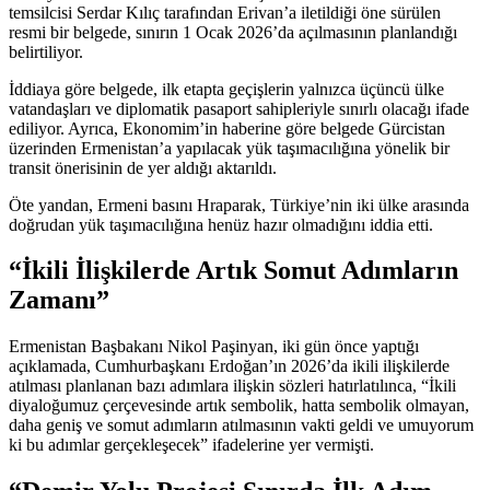
temsilcisi Serdar Kılıç tarafından Erivan’a iletildiği öne sürülen
resmi bir belgede, sınırın 1 Ocak 2026’da açılmasının planlandığı
belirtiliyor.
İddiaya göre belgede, ilk etapta geçişlerin yalnızca üçüncü ülke
vatandaşları ve diplomatik pasaport sahipleriyle sınırlı olacağı ifade
ediliyor. Ayrıca, Ekonomim’in haberine göre belgede Gürcistan
üzerinden Ermenistan’a yapılacak yük taşımacılığına yönelik bir
transit önerisinin de yer aldığı aktarıldı.
Öte yandan, Ermeni basını Hraparak, Türkiye’nin iki ülke arasında
doğrudan yük taşımacılığına henüz hazır olmadığını iddia etti.
“İkili İlişkilerde Artık Somut Adımların
Zamanı”
Ermenistan Başbakanı Nikol Paşinyan, iki gün önce yaptığı
açıklamada, Cumhurbaşkanı Erdoğan’ın 2026’da ikili ilişkilerde
atılması planlanan bazı adımlara ilişkin sözleri hatırlatılınca, “İkili
diyaloğumuz çerçevesinde artık sembolik, hatta sembolik olmayan,
daha geniş ve somut adımların atılmasının vakti geldi ve umuyorum
ki bu adımlar gerçekleşecek” ifadelerine yer vermişti.