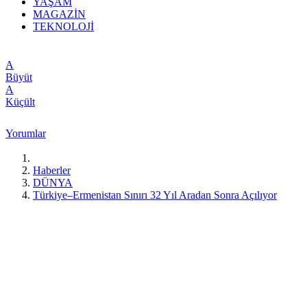
YAŞAM
MAGAZİN
TEKNOLOJİ
A
Büyüt
A
Küçült
Yorumlar
Haberler
DÜNYA
Türkiye–Ermenistan Sınırı 32 Yıl Aradan Sonra Açılıyor