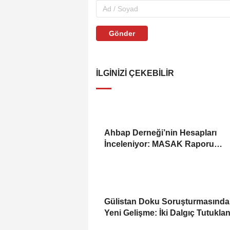
Gönder
İLGINIZI ÇEKEBILIR
Ahbap Derneği’nin Hesapları
İnceleniyor: MASAK Raporu
Gündemde
Gülistan Doku Soruşturmasında
Yeni Gelişme: İki Dalgıç Tutukla