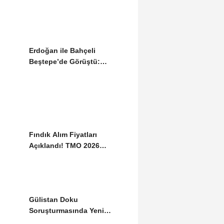
Erdoğan ile Bahçeli
Beştepe’de Görüştü:
Gündemde “Terörsüz...
Fındık Alım Fiyatları
Açıklandı! TMO 2026
Tarifesini Duyurdu
Gülistan Doku
Soruşturmasında Yeni
Gelişme: İki Dalgıç