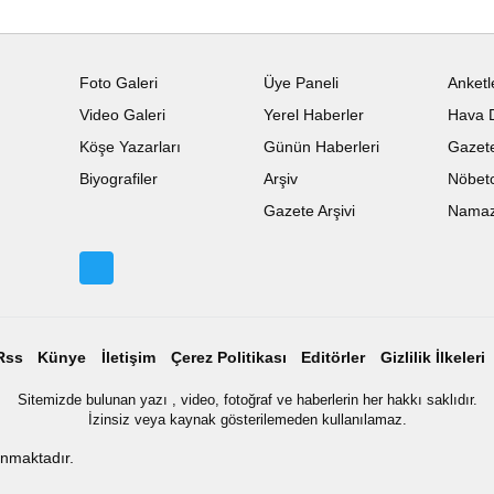
Foto Galeri
Üye Paneli
Anketl
Video Galeri
Yerel Haberler
Hava 
Köşe Yazarları
Günün Haberleri
Gazete
Biyografiler
Arşiv
Nöbetc
Gazete Arşivi
Namaz 
Rss
Künye
İletişim
Çerez Politikası
Editörler
Gizlilik İlkeleri
Sitemizde bulunan yazı , video, fotoğraf ve haberlerin her hakkı saklıdır.
İzinsiz veya kaynak gösterilemeden kullanılamaz.
ınmaktadır.