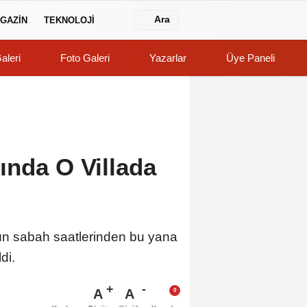
Ara
GAZİN
TEKNOLOJİ
aleri
Foto Galeri
Yazarlar
Üye Paneli
ında O Villada
ün sabah saatlerinden bu yana
di.
A
A