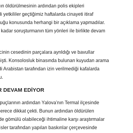
ın öldürülmesinin ardından polis ekipleri
etkililer geçtiğimiz haftalarda cinayeti itiraf
duğu konusunda herhangi bir açıklama yapmadılar.
adar soruşturmanın tüm yönleri ile birlikte devam
inin cesedinin parçalara ayrıldığı ve bavullar
dilmişti. Konsolosluk binasında bulunan kuyudan arama
 Arabistan tarafından izin verilmediği kafalarda
tu.
R DEVAM EDİYOR
n ipuçlarının ardından Yalova'nın Termal ilçesinde
 derece dikkat çekti. Bunun ardından öldürülen
e gömülü olabileceği ihtimaline karşı araştırmalar
sler tarafından yapılan baskınlar çerçevesinde