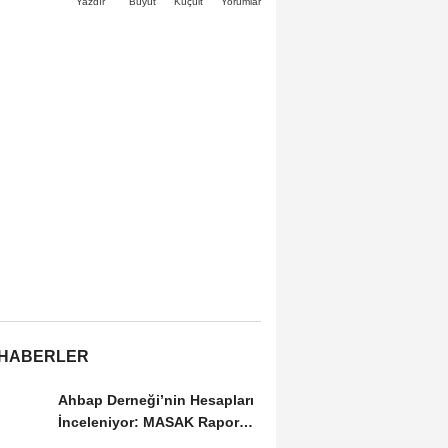
Büyüt
Küçült
Yazdır
Yorumlar
 HABERLER
Ahbap Derneği’nin Hesapları
İnceleniyor: MASAK Raporu
Gündemde