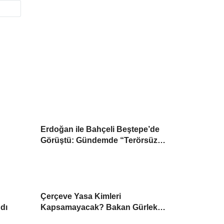
Erdoğan ile Bahçeli Beştepe’de
Görüştü: Gündemde “Terörsüz
Türkiye” Yasası
Çerçeve Yasa Kimleri
ndı
Kapsamayacak? Bakan Gürlek
Detayları Paylaştı