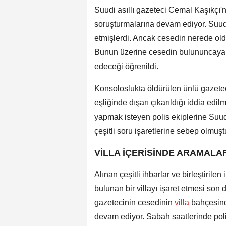
Suudi asıllı gazeteci Cemal Kaşıkçı'n
soruşturmalarına devam ediyor. Suudi y
etmişlerdi. Ancak cesedin nerede ol
Bunun üzerine cesedin bulununcaya k
edeceği öğrenildi.
Konsoloslukta öldürülen ünlü gazetec
eşliğinde dışarı çıkarıldığı iddia e
yapmak isteyen polis ekiplerine Suudi
çeşitli soru işaretlerine sebep olmuş
VİLLA İÇERİSİNDE ARAMALA
Alınan çeşitli ihbarlar ve birleştirile
bulunan bir villayı işaret etmesi son
gazetecinin cesedinin
villa
bahçesind
devam ediyor. Sabah saatlerinde poli