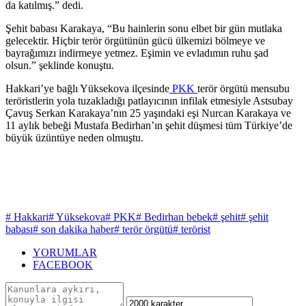
da katılmış.” dedi.
Şehit babası Karakaya, “Bu hainlerin sonu elbet bir gün mutlaka
gelecektir. Hiçbir terör örgütünün gücü ülkemizi bölmeye ve
bayrağımızı indirmeye yetmez. Eşimin ve evladımın ruhu şad
olsun.” şeklinde konuştu.
Hakkari’ye bağlı Yüksekova ilçesinde
PKK
terör örgütü mensubu
teröristlerin yola tuzakladığı patlayıcının infilak etmesiyle Astsubay
Çavuş Serkan Karakaya’nın 25 yaşındaki eşi Nurcan Karakaya ve
11 aylık bebeği Mustafa Bedirhan’ın şehit düşmesi tüm Türkiye’de
büyük üzüntüye neden olmuştu.
# Hakkari
# Yüksekova
# PKK
# Bedirhan bebek
# şehit
# şehit
babası
# son dakika haber
# terör örgütü
# terörist
YORUMLAR
FACEBOOK