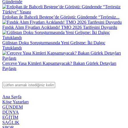
Gündemde
Erdoğan ile Bahçeli Beştepe’de Görüştü: Gündemde “Terörsüz...
Fındık Alım Fiyatları Açıklandı! TMO 2026 Tarifesini Duyurdu
Gülistan Doku Soruşturmasında Yeni Gelişme: İki Dalgıç
Tutuklandı
Çerçeve Yasa Kimleri Kapsamayacak? Bakan Gürlek Detayları
Paylaştı
Ana Sayfa
Köşe Yazarları
GÜNDEM
DÜNYA
EĞİTİM
SAĞLIK
SPOR