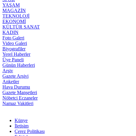
YAŞAM
MAGAZİN
TEKNOLOJİ
EKONOMİ
KÜLTÜR SANAT
KADIN
Foto Galeri
Video Galeri
Biyografiler
Yerel Haberler
Üye Paneli
Günün Haberleri
Arşiv
Gazete Arşivi
Anketler
Hava Durumu
Gazete Manşetleri
Nöbetci Eczaneler
Namaz Vakitleri
Künye
İletişim
Çerez Politikası