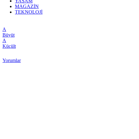
YAŞAM
MAGAZİN
TEKNOLOJİ
A
Büyüt
A
Küçült
Yorumlar