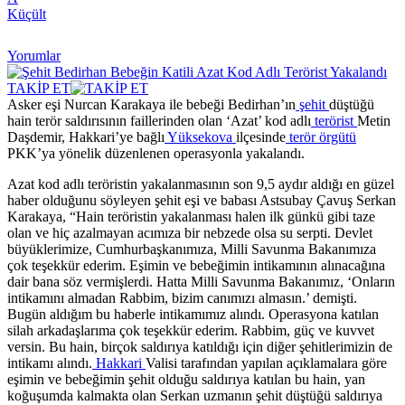
Küçült
Yorumlar
TAKİP ET
Asker eşi Nurcan Karakaya ile bebeği Bedirhan’ın
şehit
düştüğü
hain terör saldırısının faillerinden olan ‘Azat’ kod adlı
terörist
Metin
Daşdemir, Hakkari’ye bağlı
Yüksekova
ilçesinde
terör örgütü
PKK’ya yönelik düzenlenen operasyonla yakalandı.
Azat kod adlı teröristin yakalanmasının son 9,5 aydır aldığı en güzel
haber olduğunu söyleyen şehit eşi ve babası Astsubay Çavuş Serkan
Karakaya, “Hain teröristin yakalanması halen ilk günkü gibi taze
olan ve hiç azalmayan acımıza bir nebzede olsa su serpti. Devlet
büyüklerimize, Cumhurbaşkanımıza, Milli Savunma Bakanımıza
çok teşekkür ederim. Eşimin ve bebeğimin intikamının alınacağına
dair bana söz vermişlerdi. Hatta Milli Savunma Bakanımız, ‘Onların
intikamını almadan Rabbim, bizim canımızı almasın.’ demişti.
Bugün aldığım bu haberle intikamımız alındı. Operasyona katılan
silah arkadaşlarıma çok teşekkür ederim. Rabbim, güç ve kuvvet
versin. Bu hain, birçok saldırıya katıldığı için diğer şehitlerimizin de
intikamı alındı.
Hakkari
Valisi tarafından yapılan açıklamalara göre
eşimin ve bebeğimin şehit olduğu saldırıya katılan bu hain, yan
koğuşumda kalmakta olan Serkan uzmanın şehit düştüğü saldırıya