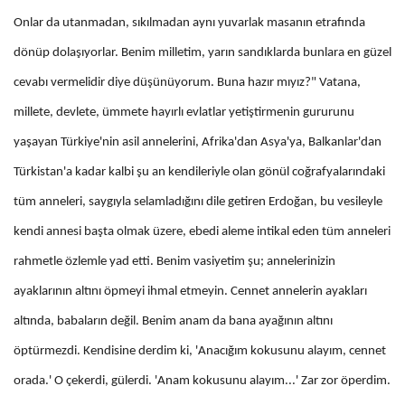
Onlar da utanmadan, sıkılmadan aynı yuvarlak masanın etrafında
dönüp dolaşıyorlar. Benim milletim, yarın sandıklarda bunlara en güzel
cevabı vermelidir diye düşünüyorum. Buna hazır mıyız?" Vatana,
millete, devlete, ümmete hayırlı evlatlar yetiştirmenin gururunu
yaşayan Türkiye'nin asil annelerini, Afrika'dan Asya'ya, Balkanlar'dan
Türkistan'a kadar kalbi şu an kendileriyle olan gönül coğrafyalarındaki
tüm anneleri, saygıyla selamladığını dile getiren Erdoğan, bu vesileyle
kendi annesi başta olmak üzere, ebedi aleme intikal eden tüm anneleri
rahmetle özlemle yad etti. Benim vasiyetim şu; annelerinizin
ayaklarının altını öpmeyi ihmal etmeyin. Cennet annelerin ayakları
altında, babaların değil. Benim anam da bana ayağının altını
öptürmezdi. Kendisine derdim ki, 'Anacığım kokusunu alayım, cennet
orada.' O çekerdi, gülerdi. 'Anam kokusunu alayım...' Zar zor öperdim.