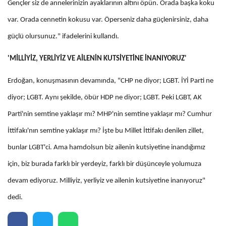
Gençler siz de annelerinizin ayaklarının altını öpün. Orada başka koku
var. Orada cennetin kokusu var. Öperseniz daha güçlenirsiniz, daha
güçlü olursunuz." ifadelerini kullandı.
'MİLLİYİZ, YERLİYİZ VE AİLENİN KUTSİYETİNE İNANIYORUZ'
Erdoğan, konuşmasının devamında, "CHP ne diyor; LGBT. İYİ Parti ne
diyor; LGBT. Aynı şekilde, öbür HDP ne diyor; LGBT. Peki LGBT, AK
Parti'nin semtine yaklaşır mı? MHP'nin semtine yaklaşır mı? Cumhur
İttifakı'nın semtine yaklaşır mı? İşte bu Millet İttifakı denilen zillet,
bunlar LGBT'ci. Ama hamdolsun biz ailenin kutsiyetine inandığımız
için, biz burada farklı bir yerdeyiz, farklı bir düşünceyle yolumuza
devam ediyoruz. Milliyiz, yerliyiz ve ailenin kutsiyetine inanıyoruz"
dedi.