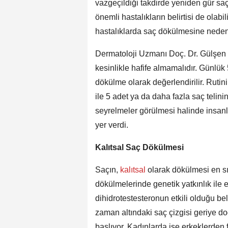
vazgeçildiği takdirde yeniden gür s
önemli hastalıkların belirtisi de olabili
hastalıklarda saç dökülmesine neden
Dermatoloji Uzmanı Doç. Dr. Gülşen 
kesinlikle hafife almamalıdır. Günlük 
dökülme olarak değerlendirilir. Rutini
ile 5 adet ya da daha fazla saç telin
seyrelmeler görülmesi halinde insanl
yer verdi.
Kalıtsal Saç Dökülmesi
Saçın,
kalıtsal
olarak dökülmesi en sı
dökülmelerinde genetik yatkınlık ile 
dihidrotestesteronun etkili olduğu bel
zaman altındaki saç çizgisi geriye d
başlıyor. Kadınlarda ise erkeklerden 