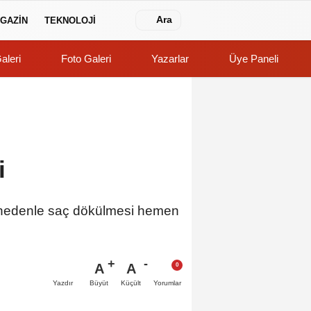
Ara
GAZİN
TEKNOLOJİ
aleri
Foto Galeri
Yazarlar
Üye Paneli
i
Bu nedenle saç dökülmesi hemen
A
A
Büyüt
Küçült
Yazdır
Yorumlar