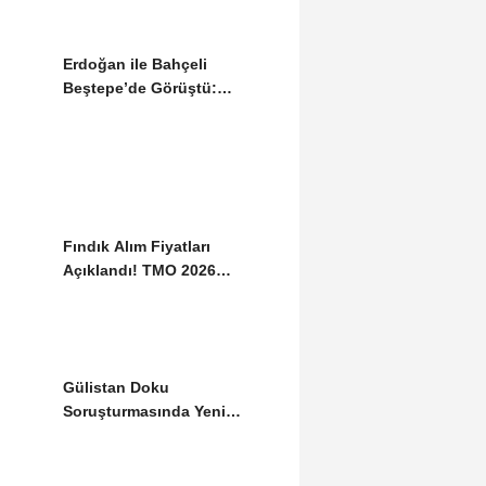
Erdoğan ile Bahçeli
Beştepe’de Görüştü:
Gündemde “Terörsüz...
Fındık Alım Fiyatları
Açıklandı! TMO 2026
Tarifesini Duyurdu
Gülistan Doku
Soruşturmasında Yeni
Gelişme: İki Dalgıç
Tutuklandı