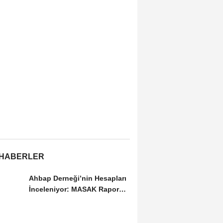
 HABERLER
Ahbap Derneği’nin Hesapları
İnceleniyor: MASAK Raporu
Gündemde