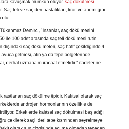
açlara kavuşmak mümkün oluyor.
saç dökülmesi
r. Saç teli ve saç deri hastalıkları, tiroit ve anemi gibi
 olur.
Tükenmez Demirci, "İnsanlar, saç dökülmesini
50 ile 100 adet arasında saç teli dökülmesi rutin
n dışındaki saç dökülmeleri, saç hafif çekildiğinde 4
in avuca gelmesi, alın ya da tepe bölgelerinde
ar, derhal uzmana müracaat etmelidir." ifadelerine
k rastlanan saç dökülme tipidir. Kalıtsal olarak saç
erkeklerde androjen hormonlarının özellikle de
irtiliyor. Erkeklerde kalıtsal saç dökülmesi başladığı
oğru çekilerek saçlı deri tepe kısmından seyrelmeye
farklı olarak alın çizgisinde açılma olmadan tepeden