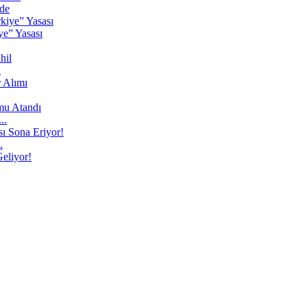
de
ye” Yasası
l
..
.