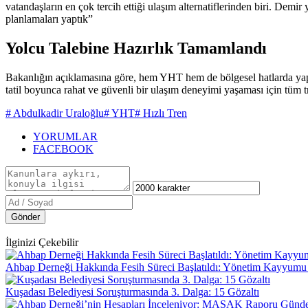
vatandaşların en çok tercih ettiği ulaşım alternatiflerinden biri. Demir
planlamaları yaptık”
Yolcu Talebine Hazırlık Tamamlandı
Bakanlığın açıklamasına göre, hem YHT hem de bölgesel hatlarda yapıl
tatil boyunca rahat ve güvenli bir ulaşım deneyimi yaşaması için tüm t
# Abdulkadir Uraloğlu
# YHT
# Hızlı Tren
YORUMLAR
FACEBOOK
Gönder
İlginizi Çekebilir
Ahbap Derneği Hakkında Fesih Süreci Başlatıldı: Yönetim Kayyumu
Kuşadası Belediyesi Soruşturmasında 3. Dalga: 15 Gözaltı