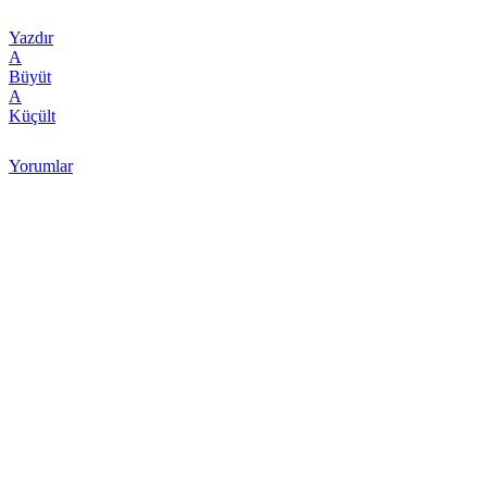
Yazdır
A
Büyüt
A
Küçült
Yorumlar