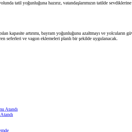
 yolunda tatil yoğunluğuna hazırız, vatandaşlarımızın tatilde sevdiklerin
an kapasite artırımı, bayram yoğunluğunu azaltmayı ve yolcuların güven
ren seferleri ve vagon eklemeleri planlı bir şekilde uygulanacak.
 Atandı