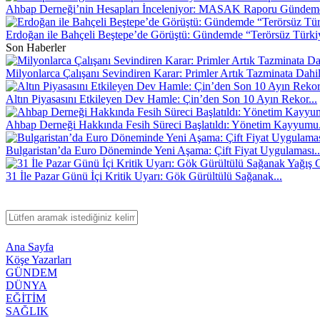
Ahbap Derneği’nin Hesapları İnceleniyor: MASAK Raporu Gündem
Erdoğan ile Bahçeli Beştepe’de Görüştü: Gündemde “Terörsüz Türki
Son Haberler
Milyonlarca Çalışanı Sevindiren Karar: Primler Artık Tazminata Dahi
Altın Piyasasını Etkileyen Dev Hamle: Çin’den Son 10 Ayın Rekor...
Ahbap Derneği Hakkında Fesih Süreci Başlatıldı: Yönetim Kayyumu.
Bulgaristan’da Euro Döneminde Yeni Aşama: Çift Fiyat Uygulaması..
31 İle Pazar Günü İçi Kritik Uyarı: Gök Gürültülü Sağanak...
Ana Sayfa
Köşe Yazarları
GÜNDEM
DÜNYA
EĞİTİM
SAĞLIK