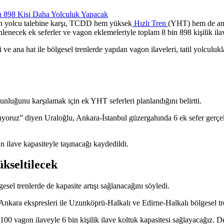
ğun yolcu talebine karşı, TCDD hem yüksek
Hızlı Tren
(YHT) hem de ana 
necek ek seferler ve vagon eklemeleriyle toplam 8 bin 898 kişilik ilav
ri ve ana hat ile bölgesel trenlerde yapılan vagon ilaveleri, tatil yolcul
nluğunu karşılamak için ek YHT seferleri planlandığını belirtti.
yoruz” diyen Uraloğlu, Ankara-İstanbul güzergahında 6 ek sefer gerçekle
n ilave kapasiteyle taşınacağı kaydedildi.
kseltilecek
sel trenlerde de kapasite artışı sağlanacağını söyledi.
ara ekspresleri ile Uzunköprü-Halkalı ve Edirne-Halkalı bölgesel trenl
100 vagon ilaveyle 6 bin kişilik ilave koltuk kapasitesi sağlayacağız. D