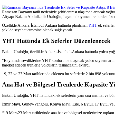
Ramazan Bayramı tatili nedeniyle şehirlerarası ulaşımda artacak yo
Altyapı Bakanı Abdulkadir Uraloğlu, bayram boyunca trenlerde düzenle
Özellikle Ankara-İstanbul-Ankara hattında planlanan
YHT
ek seferle
şekilde seyahat etmesine olanak sağlayacak.
YHT Hattında Ek Seferler Düzenlenecek
Bakan Uraloğlu, özellikle Ankara-İstanbul-Ankara hattında yolcu yoğu
“Bayramda sevdiklerine YHT konforu ile ulaşacak yolcu sayısını artırı
hareket edecek trenlerle yolcuların taşınacağını aktardı.
19, 22 ve 23 Mart tarihlerinde eklenen bu seferlerle 2 bin 898 yolcunu
Ana Hat ve Bölgesel Trenlerde Kapasite Yü
Bakan Uraloğlu, YHT hattındaki ek seferlerin yanı sıra ana hat ve bölge
İzmir Mavi, Güney/Vangölü, Konya Mavi, Ege, 6 Eylül, 17 Eylül ve Ank
“19 Mart-23 Mart tarihlerinde ana hat ve bölgesel trenlerimize toplam 