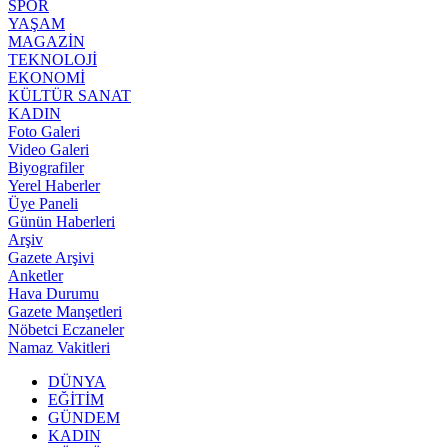
SPOR
YAŞAM
MAGAZİN
TEKNOLOJİ
EKONOMİ
KÜLTÜR SANAT
KADIN
Foto Galeri
Video Galeri
Biyografiler
Yerel Haberler
Üye Paneli
Günün Haberleri
Arşiv
Gazete Arşivi
Anketler
Hava Durumu
Gazete Manşetleri
Nöbetci Eczaneler
Namaz Vakitleri
DÜNYA
EĞİTİM
GÜNDEM
KADIN