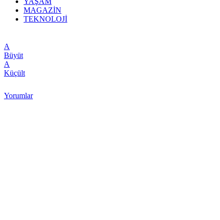
YAŞAM
MAGAZİN
TEKNOLOJİ
A
Büyüt
A
Küçült
Yorumlar