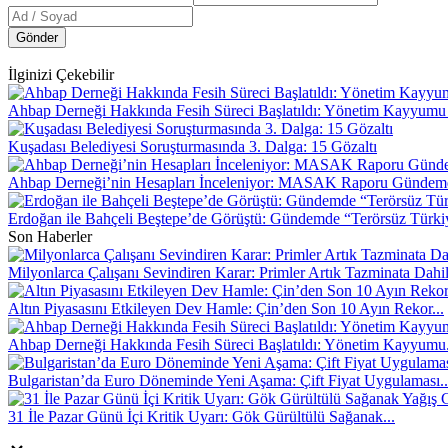
Gönder
İlginizi Çekebilir
Ahbap Derneği Hakkında Fesih Süreci Başlatıldı: Yönetim Kayyumu
Kuşadası Belediyesi Soruşturmasında 3. Dalga: 15 Gözaltı
Ahbap Derneği’nin Hesapları İnceleniyor: MASAK Raporu Gündem
Erdoğan ile Bahçeli Beştepe’de Görüştü: Gündemde “Terörsüz Türki
Son Haberler
Milyonlarca Çalışanı Sevindiren Karar: Primler Artık Tazminata Dahi
Altın Piyasasını Etkileyen Dev Hamle: Çin’den Son 10 Ayın Rekor...
Ahbap Derneği Hakkında Fesih Süreci Başlatıldı: Yönetim Kayyumu.
Bulgaristan’da Euro Döneminde Yeni Aşama: Çift Fiyat Uygulaması..
31 İle Pazar Günü İçi Kritik Uyarı: Gök Gürültülü Sağanak...