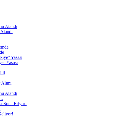
 Atandı
de
ye” Yasası
l
..
.