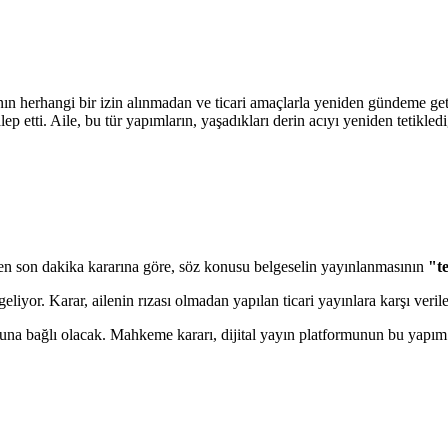
nın herhangi bir izin alınmadan ve ticari amaçlarla yeniden gündeme geti
etti. Aile, bu tür yapımların, yaşadıkları derin acıyı yeniden tetiklediğ
rilen son dakika kararına göre, söz konusu belgeselin yayınlanmasının
"t
liyor. Karar, ailenin rızası olmadan yapılan ticari yayınlara karşı veril
na bağlı olacak. Mahkeme kararı, dijital yayın platformunun bu yapım iç