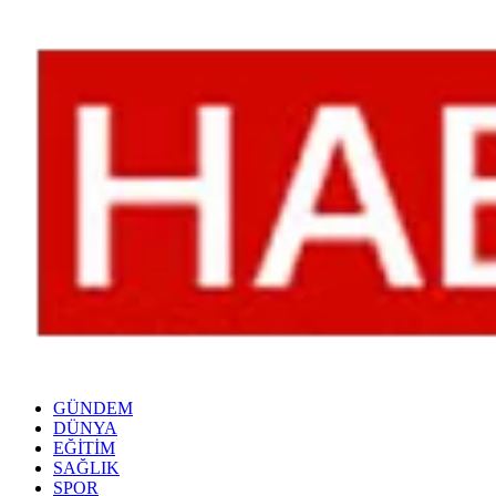
GÜNDEM
DÜNYA
EĞİTİM
SAĞLIK
SPOR