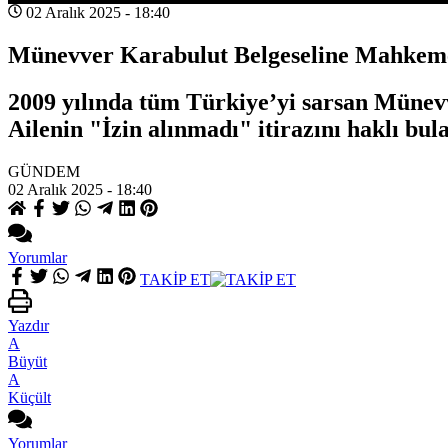
02 Aralık 2025 - 18:40
Münevver Karabulut Belgeseline Mahkem
2009 yılında tüm Türkiye’yi sarsan Münev
Ailenin "İzin alınmadı" itirazını haklı bu
GÜNDEM
02 Aralık 2025 - 18:40
Yorumlar
TAKİP ET
Yazdır
A
Büyüt
A
Küçült
Yorumlar