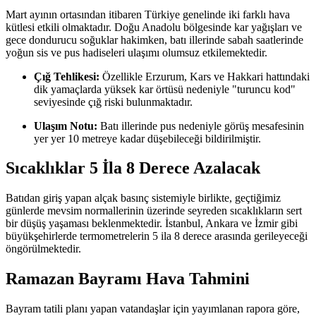
Mart ayının ortasından itibaren Türkiye genelinde iki farklı hava
kütlesi etkili olmaktadır. Doğu Anadolu bölgesinde kar yağışları ve
gece dondurucu soğuklar hakimken, batı illerinde sabah saatlerinde
yoğun sis ve pus hadiseleri ulaşımı olumsuz etkilemektedir.
Çığ Tehlikesi:
Özellikle Erzurum, Kars ve Hakkari hattındaki
dik yamaçlarda yüksek kar örtüsü nedeniyle "turuncu kod"
seviyesinde çığ riski bulunmaktadır.
Ulaşım Notu:
Batı illerinde pus nedeniyle görüş mesafesinin
yer yer 10 metreye kadar düşebileceği bildirilmiştir.
Sıcaklıklar 5 İla 8 Derece Azalacak
Batıdan giriş yapan alçak basınç sistemiyle birlikte, geçtiğimiz
günlerde mevsim normallerinin üzerinde seyreden sıcaklıkların sert
bir düşüş yaşaması beklenmektedir. İstanbul, Ankara ve İzmir gibi
büyükşehirlerde termometrelerin 5 ila 8 derece arasında gerileyeceği
öngörülmektedir.
Ramazan Bayramı Hava Tahmini
Bayram tatili planı yapan vatandaşlar için yayımlanan rapora göre,