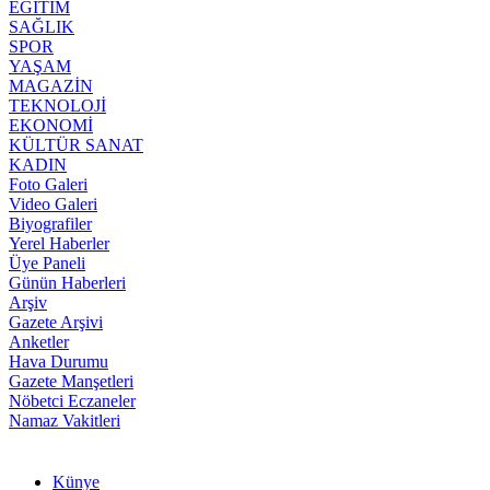
EĞİTİM
SAĞLIK
SPOR
YAŞAM
MAGAZİN
TEKNOLOJİ
EKONOMİ
KÜLTÜR SANAT
KADIN
Foto Galeri
Video Galeri
Biyografiler
Yerel Haberler
Üye Paneli
Günün Haberleri
Arşiv
Gazete Arşivi
Anketler
Hava Durumu
Gazete Manşetleri
Nöbetci Eczaneler
Namaz Vakitleri
Künye