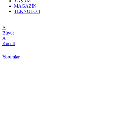
YAŞAM
MAGAZİN
TEKNOLOJİ
A
Büyüt
A
Küçült
Yorumlar