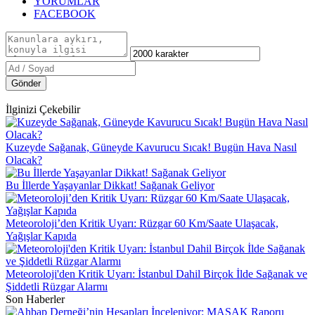
YORUMLAR
FACEBOOK
Gönder
İlginizi Çekebilir
Kuzeyde Sağanak, Güneyde Kavurucu Sıcak! Bugün Hava Nasıl
Olacak?
Bu İllerde Yaşayanlar Dikkat! Sağanak Geliyor
Meteoroloji’den Kritik Uyarı: Rüzgar 60 Km/Saate Ulaşacak,
Yağışlar Kapıda
Meteoroloji'den Kritik Uyarı: İstanbul Dahil Birçok İlde Sağanak ve
Şiddetli Rüzgar Alarmı
Son Haberler