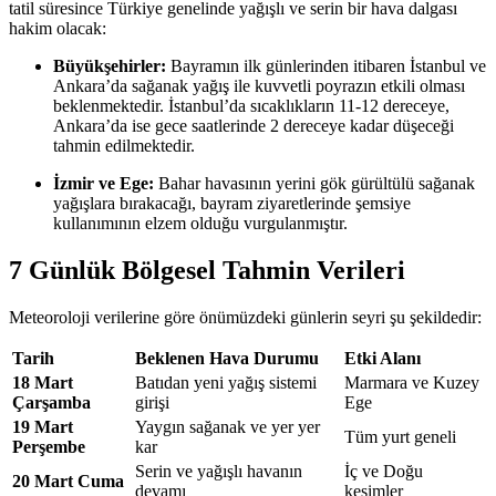
tatil süresince Türkiye genelinde yağışlı ve serin bir hava dalgası
hakim olacak:
Büyükşehirler:
Bayramın ilk günlerinden itibaren İstanbul ve
Ankara’da sağanak yağış ile kuvvetli poyrazın etkili olması
beklenmektedir. İstanbul’da sıcaklıkların 11-12 dereceye,
Ankara’da ise gece saatlerinde 2 dereceye kadar düşeceği
tahmin edilmektedir.
İzmir ve Ege:
Bahar havasının yerini gök gürültülü sağanak
yağışlara bırakacağı, bayram ziyaretlerinde şemsiye
kullanımının elzem olduğu vurgulanmıştır.
7 Günlük Bölgesel Tahmin Verileri
Meteoroloji verilerine göre önümüzdeki günlerin seyri şu şekildedir:
Tarih
Beklenen Hava Durumu
Etki Alanı
18 Mart
Batıdan yeni yağış sistemi
Marmara ve Kuzey
Çarşamba
girişi
Ege
19 Mart
Yaygın sağanak ve yer yer
Tüm yurt geneli
Perşembe
kar
Serin ve yağışlı havanın
İç ve Doğu
20 Mart Cuma
devamı
kesimler