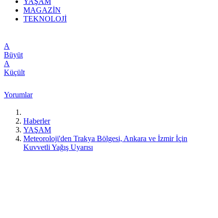
YAŞAM
MAGAZİN
TEKNOLOJİ
A
Büyüt
A
Küçült
Yorumlar
Haberler
YAŞAM
Meteoroloji'den Trakya Bölgesi, Ankara ve İzmir İçin
Kuvvetli Yağış Uyarısı