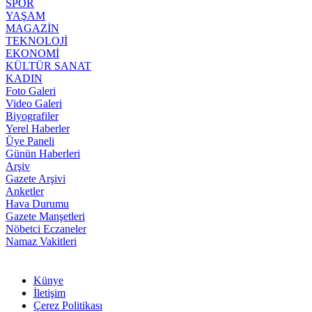
SPOR
YAŞAM
MAGAZİN
TEKNOLOJİ
EKONOMİ
KÜLTÜR SANAT
KADIN
Foto Galeri
Video Galeri
Biyografiler
Yerel Haberler
Üye Paneli
Günün Haberleri
Arşiv
Gazete Arşivi
Anketler
Hava Durumu
Gazete Manşetleri
Nöbetci Eczaneler
Namaz Vakitleri
Künye
İletişim
Çerez Politikası