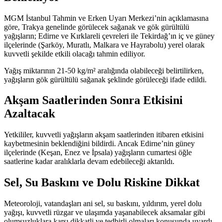
MGM İstanbul Tahmin ve Erken Uyarı Merkezi’nin açıklamasına
göre, Trakya genelinde görülecek sağanak ve gök gürültülü
yağışların; Edirne ve Kırklareli çevreleri ile Tekirdağ’ın iç ve güney
ilçelerinde (Şarköy, Muratlı, Malkara ve Hayrabolu) yerel olarak
kuvvetli şekilde etkili olacağı tahmin ediliyor.
Yağış miktarının 21-50 kg/m² aralığında olabileceği belirtilirken,
yağışların gök gürültülü sağanak şeklinde görüleceği ifade edildi.
Akşam Saatlerinden Sonra Etkisini
Azaltacak
Yetkililer, kuvvetli yağışların akşam saatlerinden itibaren etkisini
kaybetmesinin beklendiğini bildirdi. Ancak Edirne’nin güney
ilçelerinde (Keşan, Enez ve İpsala) yağışların cumartesi öğle
saatlerine kadar aralıklarla devam edebileceği aktarıldı.
Sel, Su Baskını ve Dolu Riskine Dikkat
Meteoroloji, vatandaşları ani sel, su baskını, yıldırım, yerel dolu
yağışı, kuvvetli rüzgar ve ulaşımda yaşanabilecek aksamalar gibi
olumsuzluklara karşı dikkatli ve tedbirli olmaları konusunda uyardı.