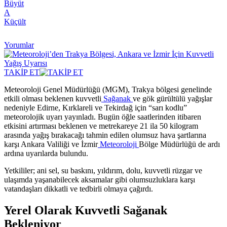
Büyüt
A
Küçült
Yorumlar
TAKİP ET
Meteoroloji Genel Müdürlüğü (MGM), Trakya bölgesi genelinde
etkili olması beklenen kuvvetli
Sağanak
ve gök gürültülü yağışlar
nedeniyle Edirne, Kırklareli ve Tekirdağ için “sarı kodlu”
meteorolojik uyarı yayınladı. Bugün öğle saatlerinden itibaren
etkisini artırması beklenen ve metrekareye 21 ila 50 kilogram
arasında yağış bırakacağı tahmin edilen olumsuz hava şartlarına
karşı Ankara Valiliği ve İzmir
Meteoroloji
Bölge Müdürlüğü de ardı
ardına uyarılarda bulundu.
Yetkililer; ani sel, su baskını, yıldırım, dolu, kuvvetli rüzgar ve
ulaşımda yaşanabilecek aksamalar gibi olumsuzluklara karşı
vatandaşları dikkatli ve tedbirli olmaya çağırdı.
Yerel Olarak Kuvvetli Sağanak
Bekleniyor