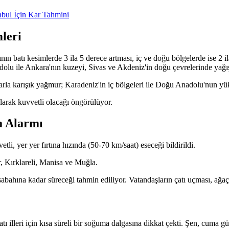
mleri
ın batı kesimlerde 3 ila 5 derece artması, iç ve doğu bölgelerde ise 2 
 ile Ankara'nın kuzeyi, Sivas ve Akdeniz'in doğu çevrelerinde yağışlar
rla karışık yağmur; Karadeniz'in iç bölgeleri ile Doğu Anadolu'nun yük
olarak kuvvetli olacağı öngörülüyor.
a Alarmı
i, yer yer fırtına hızında (50-70 km/saat) eseceği bildirildi.
, Kırklareli, Manisa ve Muğla.
bahına kadar süreceği tahmin ediliyor. Vatandaşların çatı uçması, ağaç d
ı illeri için kısa süreli bir soğuma dalgasına dikkat çekti. Şen, cuma g