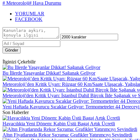
# Meteoroloji
# Hava Durumu
YORUMLAR
FACEBOOK
Gönder
İlginizi Çekebilir
Bu İllerde Yaşayanlar Dikkat! Sağanak Geliyor
Meteoroloji’den Kritik Uyarı: Rüzgar 60 Km/Saate Ulaşacak, Yağışla
Meteoroloji'den Kritik Uyarı: İstanbul Dahil Birçok İlde Sağanak ve 
Yeni Haftada Kavurucu Sıcaklar Geliyor: Termometreler 44 Dereceyi
Son Haberler
Havacılıkta Yeni Dönem: Kabin Üstü Bagaj Artık Ücretli
Altın Fiyatlarında Rekor Sıçrama: Grafikler Yatırımcıyı Sevindirdi