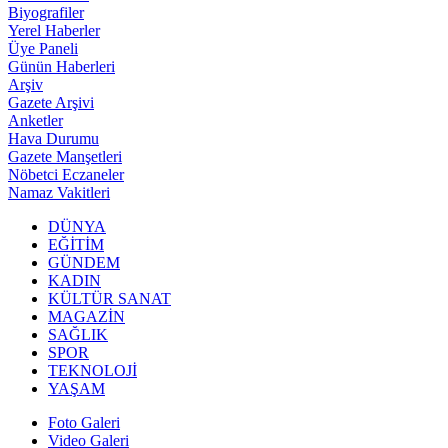
Biyografiler
Yerel Haberler
Üye Paneli
Günün Haberleri
Arşiv
Gazete Arşivi
Anketler
Hava Durumu
Gazete Manşetleri
Nöbetci Eczaneler
Namaz Vakitleri
DÜNYA
EĞİTİM
GÜNDEM
KADIN
KÜLTÜR SANAT
MAGAZİN
SAĞLIK
SPOR
TEKNOLOJİ
YAŞAM
Foto Galeri
Video Galeri