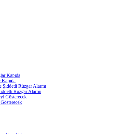
r Kapıda
Şiddetli Rüzgar Alarmı
 Gösterecek