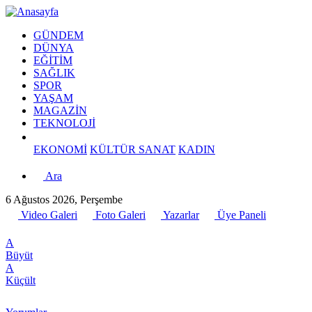
GÜNDEM
DÜNYA
EĞİTİM
SAĞLIK
SPOR
YAŞAM
MAGAZİN
TEKNOLOJİ
EKONOMİ
KÜLTÜR SANAT
KADIN
Ara
6 Ağustos 2026, Perşembe
Video Galeri
Foto Galeri
Yazarlar
Üye Paneli
A
Büyüt
A
Küçült