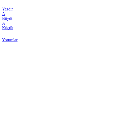
Yazdır
A
Büyüt
A
Küçült
Yorumlar