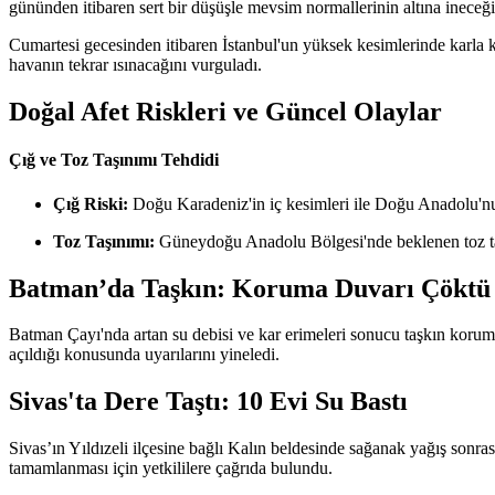
gününden itibaren sert bir düşüşle mevsim normallerinin altına ineceğini
Cumartesi gecesinden itibaren İstanbul'un yüksek kesimlerinde karla ka
havanın tekrar ısınacağını vurguladı.
Doğal Afet Riskleri ve Güncel Olaylar
Çığ ve Toz Taşınımı Tehdidi
Çığ Riski:
Doğu Karadeniz'in iç kesimleri ile Doğu Anadolu'nun
Toz Taşınımı:
Güneydoğu Anadolu Bölgesi'nde beklenen toz taşı
Batman’da Taşkın: Koruma Duvarı Çöktü
Batman Çayı'nda artan su debisi ve kar erimeleri sonucu taşkın korum
açıldığı konusunda uyarılarını yineledi.
Sivas'ta Dere Taştı: 10 Evi Su Bastı
Sivas’ın Yıldızeli ilçesine bağlı Kalın beldesinde sağanak yağış sonrası
tamamlanması için yetkililere çağrıda bulundu.