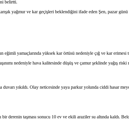
 belirtti.
rışık yağmur ve kar geçişleri beklendiğini ifade eden Şen, pazar günü s
 eğimli yamaçlarında yüksek kar örtüsü nedeniyle çığ ve kar erimesi t
nımı nedeniyle hava kalitesinde düşüş ve çamur şeklinde yağış riski 
a duvarı yıkıldı. Olay neticesinde yaya parkur yolunda ciddi hasar me
 bir derenin taşması sonucu 10 ev ve ekili araziler su altında kaldı. Bel