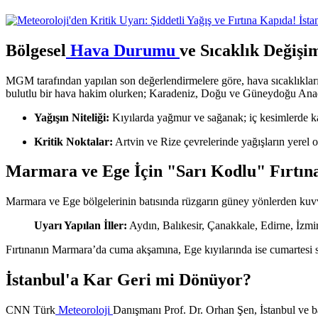
Bölgesel
Hava Durumu
ve Sıcaklık Değişi
MGM tarafından yapılan son değerlendirmelere göre, hava sıcaklıkların
bulutlu bir hava hakim olurken; Karadeniz, Doğu ve Güneydoğu Anadolu
Yağışın Niteliği:
Kıyılarda yağmur ve sağanak; iç kesimlerde ka
Kritik Noktalar:
Artvin ve Rize çevrelerinde yağışların yerel 
Marmara ve Ege İçin "Sarı Kodlu" Fırtın
Marmara ve Ege bölgelerinin batısında rüzgarın güney yönlerden kuvvetl
Uyarı Yapılan İller:
Aydın, Balıkesir, Çanakkale, Edirne, İzmir
Fırtınanın Marmara’da cuma akşamına, Ege kıyılarında ise cumartesi sa
İstanbul'a Kar Geri mi Dönüyor?
CNN Türk
Meteoroloji
Danışmanı Prof. Dr. Orhan Şen, İstanbul ve bat