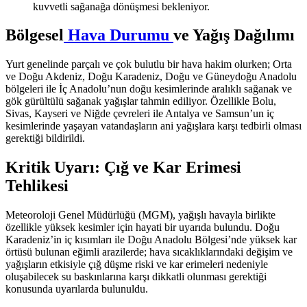
kuvvetli sağanağa dönüşmesi bekleniyor.
Bölgesel
Hava Durumu
ve Yağış Dağılımı
Yurt genelinde parçalı ve çok bulutlu bir hava hakim olurken; Orta
ve Doğu Akdeniz, Doğu Karadeniz, Doğu ve Güneydoğu Anadolu
bölgeleri ile İç Anadolu’nun doğu kesimlerinde aralıklı sağanak ve
gök gürültülü sağanak yağışlar tahmin ediliyor. Özellikle Bolu,
Sivas, Kayseri ve Niğde çevreleri ile Antalya ve Samsun’un iç
kesimlerinde yaşayan vatandaşların ani yağışlara karşı tedbirli olması
gerektiği bildirildi.
Kritik Uyarı: Çığ ve Kar Erimesi
Tehlikesi
Meteoroloji Genel Müdürlüğü (MGM), yağışlı havayla birlikte
özellikle yüksek kesimler için hayati bir uyarıda bulundu. Doğu
Karadeniz’in iç kısımları ile Doğu Anadolu Bölgesi’nde yüksek kar
örtüsü bulunan eğimli arazilerde; hava sıcaklıklarındaki değişim ve
yağışların etkisiyle çığ düşme riski ve kar erimeleri nedeniyle
oluşabilecek su baskınlarına karşı dikkatli olunması gerektiği
konusunda uyarılarda bulunuldu.