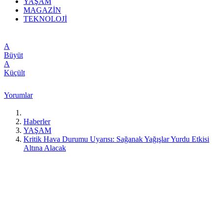
YAŞAM
MAGAZİN
TEKNOLOJİ
A
Büyüt
A
Küçült
Yorumlar
Haberler
YAŞAM
Kritik Hava Durumu Uyarısı: Sağanak Yağışlar Yurdu Etkisi
Altına Alacak