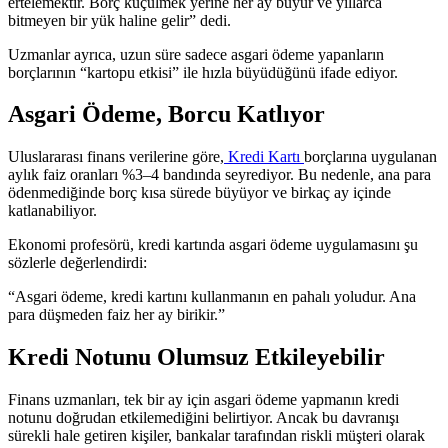
ertelemektir. Borç küçülmek yerine her ay büyür ve yıllarca
bitmeyen bir yük haline gelir” dedi.
Uzmanlar ayrıca, uzun süre sadece asgari ödeme yapanların
borçlarının “kartopu etkisi” ile hızla büyüdüğünü ifade ediyor.
Asgari Ödeme, Borcu Katlıyor
Uluslararası finans verilerine göre,
Kredi Kartı
borçlarına uygulanan
aylık faiz oranları %3–4 bandında seyrediyor. Bu nedenle, ana para
ödenmediğinde borç kısa sürede büyüyor ve birkaç ay içinde
katlanabiliyor.
Ekonomi profesörü, kredi kartında asgari ödeme uygulamasını şu
sözlerle değerlendirdi:
“Asgari ödeme, kredi kartını kullanmanın en pahalı yoludur. Ana
para düşmeden faiz her ay birikir.”
Kredi Notunu Olumsuz Etkileyebilir
Finans uzmanları, tek bir ay için asgari ödeme yapmanın kredi
notunu doğrudan etkilemediğini belirtiyor. Ancak bu davranışı
sürekli hale getiren kişiler, bankalar tarafından riskli müşteri olarak