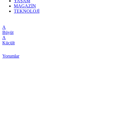
YAŞAM
MAGAZİN
TEKNOLOJİ
A
Büyüt
A
Küçült
Yorumlar