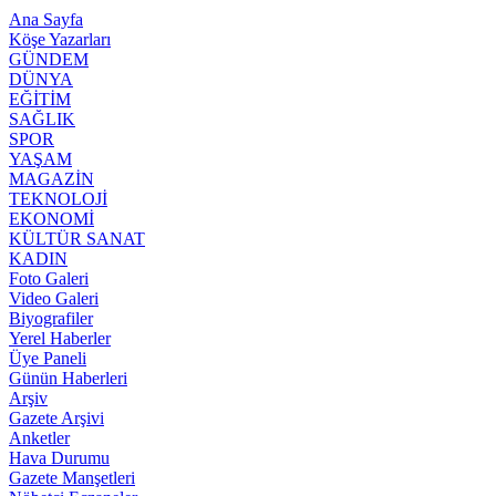
Ana Sayfa
Köşe Yazarları
GÜNDEM
DÜNYA
EĞİTİM
SAĞLIK
SPOR
YAŞAM
MAGAZİN
TEKNOLOJİ
EKONOMİ
KÜLTÜR SANAT
KADIN
Foto Galeri
Video Galeri
Biyografiler
Yerel Haberler
Üye Paneli
Günün Haberleri
Arşiv
Gazete Arşivi
Anketler
Hava Durumu
Gazete Manşetleri