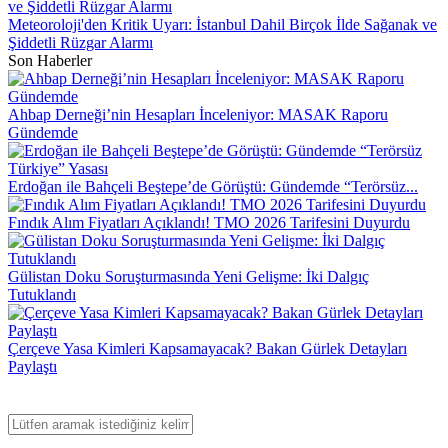
Meteoroloji'den Kritik Uyarı: İstanbul Dahil Birçok İlde Sağanak ve
Şiddetli Rüzgar Alarmı
Son Haberler
Ahbap Derneği’nin Hesapları İnceleniyor: MASAK Raporu
Gündemde
Erdoğan ile Bahçeli Beştepe’de Görüştü: Gündemde “Terörsüz...
Fındık Alım Fiyatları Açıklandı! TMO 2026 Tarifesini Duyurdu
Gülistan Doku Soruşturmasında Yeni Gelişme: İki Dalgıç
Tutuklandı
Çerçeve Yasa Kimleri Kapsamayacak? Bakan Gürlek Detayları
Paylaştı