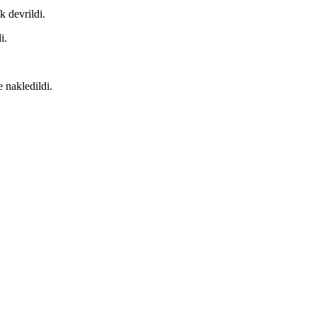
 devrildi.
i.
e nakledildi.