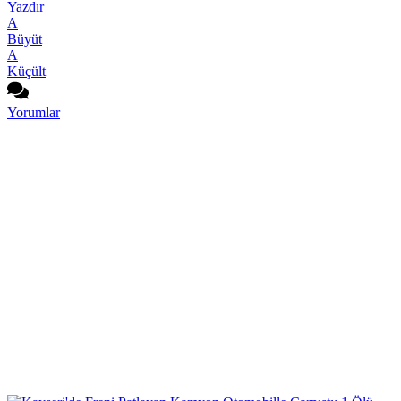
Yazdır
A
Büyüt
A
Küçült
Yorumlar