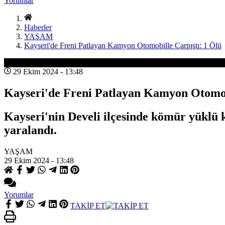
Yorumlar
Haberler
YAŞAM
Kayseri'de Freni Patlayan Kamyon Otomobille Çarpıştı: 1 Ölü
YAŞAM
29 Ekim 2024 - 13:48
Kayseri'de Freni Patlayan Kamyon Otomobi
Kayseri'nin Develi ilçesinde kömür yüklü k
yaralandı.
YAŞAM
29 Ekim 2024 - 13:48
Yorumlar
TAKİP ET