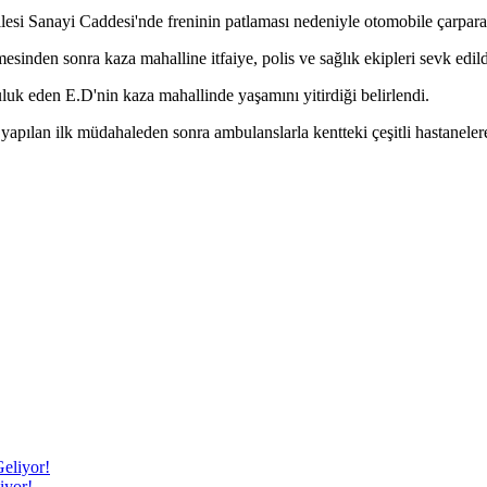
esi Sanayi Caddesi'nde freninin patlaması nedeniyle otomobile çarparak
sinden sonra kaza mahalline itfaiye, polis ve sağlık ekipleri sevk edild
uk eden E.D'nin kaza mahallinde yaşamını yitirdiği belirlendi.
 yapılan ilk müdahaleden sonra ambulanslarla kentteki çeşitli hastaneler
iyor!