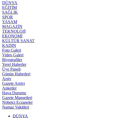
DÜNYA
EĞİTİM
SAĞLIK
SPOR
YAŞAM
MAGAZİN
TEKNOLOJİ
EKONOMİ
KÜLTÜR SANAT
KADIN
Foto Galeri
Video Galeri
Biyografiler
Yerel Haberler
Üye Paneli
Günün Haberleri
Arşiv
Gazete Arşivi
Anketler
Hava Durumu
Gazete Manşetleri
Nöbetci Eczaneler
Namaz Vakitleri
DÜNYA