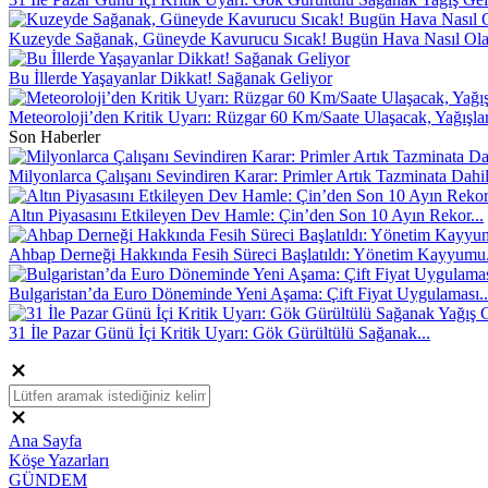
Kuzeyde Sağanak, Güneyde Kavurucu Sıcak! Bugün Hava Nasıl Ol
Bu İllerde Yaşayanlar Dikkat! Sağanak Geliyor
Meteoroloji’den Kritik Uyarı: Rüzgar 60 Km/Saate Ulaşacak, Yağışla
Son Haberler
Milyonlarca Çalışanı Sevindiren Karar: Primler Artık Tazminata Dahi
Altın Piyasasını Etkileyen Dev Hamle: Çin’den Son 10 Ayın Rekor...
Ahbap Derneği Hakkında Fesih Süreci Başlatıldı: Yönetim Kayyumu.
Bulgaristan’da Euro Döneminde Yeni Aşama: Çift Fiyat Uygulaması..
31 İle Pazar Günü İçi Kritik Uyarı: Gök Gürültülü Sağanak...
Ana Sayfa
Köşe Yazarları
GÜNDEM