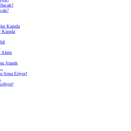
acak?
r Kapıda
l
..
.