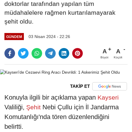
doktorlar tarafından yapılan tüm
müdahalelere rağmen kurtarılamayarak
şehit oldu.
03 Nisan 2024 - 22:26
GÜNDEM
A
A
Büyüt
Küçült
TAKİP ET
Konuyla ilgili bir açıklama yapan
Kayseri
Valiliği,
Nebi Çullu için İl Jandarma
Şehit
Komutanlığı'nda tören düzenlendiğini
belirtti.